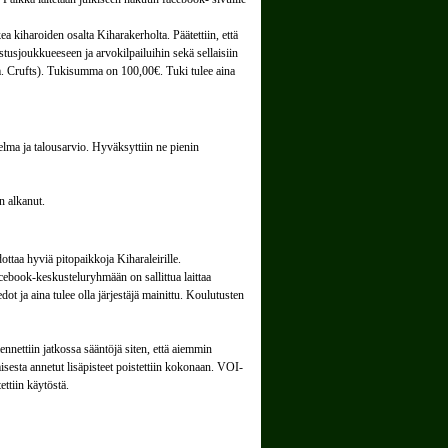
 kiharoiden osalta Kiharakerholta. Päätettiin, että
tusjoukkueeseen ja arvokilpailuihin sekä sellaisiin
im. Crufts). Tukisumma on 100,00€. Tuki tulee aina
lma ja talousarvio. Hyväksyttiin ne pienin
n alkanut.
ottaa hyviä pitopaikkoja Kiharaleirille.
facebook-keskusteluryhmään on sallittua laittaa
edot ja aina tulee olla järjestäjä mainittu. Koulutusten
nnettiin jatkossa sääntöjä siten, että aiemmin
sesta annetut lisäpisteet poistettiin kokonaan. VOI-
ettiin käytöstä.