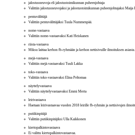
jalostusneuvoja eli jalostustoimikunnan puheenjohtaja
Valittiin jalostusneuvojaksi ja jalostustoimikunnan puheenjohtajaksi Maija 
pentuvälittäjä
Valittiin pentuvälittäjäksi Tuula Nummenpää.
nome-vastaava
Valittiin nome-vastaavaksi Kati Heiskanen
riista-vastaava
Miksu laittaa kerhon fb-ryhmään ja kerhon nettisivuille ilmoituksen asiasta.
mejä-vastaava
Valittiin mejä-vastaavaksi Tuuli Lakka
toko-vastaava
Valittiin toko-vastaavaksi Elina Peltomaa
näyttelyvastaava
Valittiin näyttelyvastaavaksi Emmi Merta
leirivastaava
Haetaan leirivastaavaa vuoden 2018 leirille fb-ryhmän ja nettisivujen ilmoi
putiikinpitäjä
Valittiin putiikinpitäjiksi Ulla Kaikkonen
kiertopalkintovastaava
Ei valittu kiertopalkintovastaavaa.