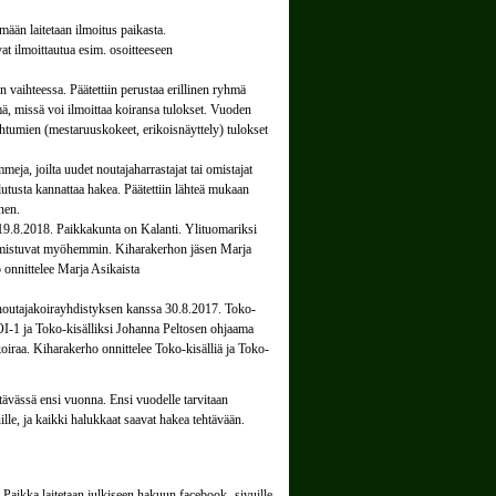
hmään laitetaan ilmoitus paikasta.
vat ilmoittautua esim. osoitteeseen
n vaihteessa. Päätettiin perustaa erillinen ryhmä
ä, missä voi ilmoittaa koiransa tulokset. Vuoden
htumien (mestaruuskokeet, erikoisnäyttely) tulokset
, joilta uudet noutajaharrastajat tai omistajat
lutusta kannattaa hakea. Päätettiin lähteä mukaan
nen.
 19.8.2018. Paikkakunta on Kalanti. Ylituomariksi
rmistuvat myöhemmin. Kiharakerhon jäsen Marja
 onnittelee Marja Asikaista
noutajakoirayhdistyksen kanssa 30.8.2017. Toko-
VOI-1 ja Toko-kisälliksi Johanna Peltosen ohjaama
raa. Kiharakerho onnittelee Toko-kisälliä ja Toko-
tävässä ensi vuonna. Ensi vuodelle tarvitaan
ille, ja kaikki halukkaat saavat hakea tehtävään.
. Paikka laitetaan julkiseen hakuun facebook- sivuille