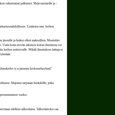
ksia valmistamat palkinnot. Mejä-mestarille ja –
ätarkastusmahdollisuus. Lisätietoa mm. kerhon
 jäsenille ja lisäksi olleet maksullisia. Muutettiin
sen. Uutta kotia etsivän aikuisen koiran ilmoitusta voi
u kerhon nettisivuille. Mikäli ilmoituksen laittaja ei
b-ryhmään.
Kiharakerho ry:n jäsenten keskusteluryhmä”
unen. Majoitus tarjotaan henkilöille, jotka
 peruuntumisen vuoksi.
rvitaan edelleen talkoolaisia. Talkoolaiseksi saa