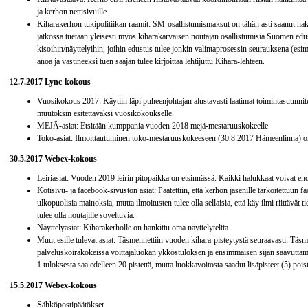
ja kerhon nettisivuille.
Kiharakerhon tukipolitiikan raamit: SM-osallistumismaksut on tähän asti saanut hakea
jatkossa tuetaan yleisesti myös kiharakarvaisen noutajan osallistumisia Suomen edus
kisoihin/näyttelyihin, joihin edustus tulee jonkin valintaprosessin seurauksena (es
anoa ja vastineeksi tuen saajan tulee kirjoittaa lehtijuttu Kihara-lehteen.
12.7.2017 Lync-kokous
Vuosikokous 2017: Käytiin läpi puheenjohtajan alustavasti laatimat toimintasuunnite
muutoksin esitettäväksi vuosikokoukselle.
MEJÄ-asiat: Etsitään kumppania vuoden 2018 mejä-mestaruuskokeelle
Toko-asiat: Ilmoittautuminen toko-mestaruuskokeeseen (30.8.2017 Hämeenlinna) o
30.5.2017 Webex-kokous
Leiriasiat: Vuoden 2019 leirin pitopaikka on etsinnässä. Kaikki halukkaat voivat ehd
Kotisivu- ja facebook-sivuston asiat: Päätettiin, että kerhon jäsenille tarkoitettuun 
ulkopuolisia mainoksia, mutta ilmoitusten tulee olla sellaisia, että käy ilmi riittävät ti
tulee olla noutajille soveltuvia.
Näyttelyasiat: Kiharakerholle on hankittu oma näyttelyteltta.
Muut esille tulevat asiat: Täsmennettiin vuoden kihara-pisteytystä seuraavasti: Täsme
palveluskoirakokeissa voittajaluokan ykköstuloksen ja ensimmäisen sijan saavuttami
1 tuloksesta saa edelleen 20 pistettä, mutta luokkavoitosta saadut lisäpisteet (5) poist
15.5.2017 Webex-kokous
Sähköpostipäätökset