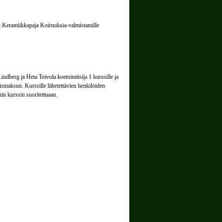
llit Keramiikkapaja Koiruuksia-valmistamille
indberg ja Heta Toivola koetoimitsija 1 kurssille ja
ismaksun. Kurssille lähetettävien henkilöiden
in kurssin suoritettuaan.