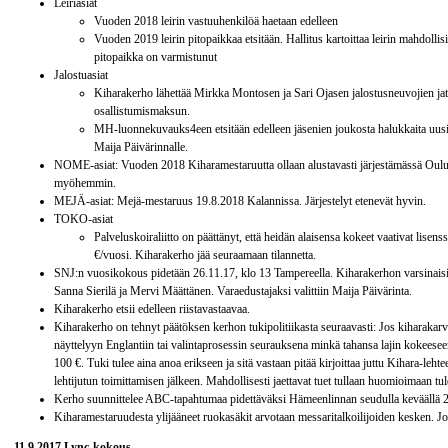
Leiriasiat
Vuoden 2018 leirin vastuuhenkilöä haetaan edelleen
Vuoden 2019 leirin pitopaikkaa etsitään. Hallitus kartoittaa leirin mahdollis
pitopaikka on varmistunut
Jalostuasiat
Kiharakerho lähettää Mirkka Montosen ja Sari Ojasen jalostusneuvojien ja
osallistumismaksun.
MH-luonnekuvauks4een etsitään edelleen jäsenien joukosta halukkaita uusia
Maija Päivärinnalle.
NOME-asiat: Vuoden 2018 Kiharamestaruutta ollaan alustavasti järjestämässä Oulun
myöhemmin.
MEJÄ-asiat: Mejä-mestaruus 19.8.2018 Kalannissa. Järjestelyt etenevät hyvin.
TOKO-asiat
Palveluskoiraliitto on päättänyt, että heidän alaisensa kokeet vaativat lisens
€/vuosi. Kiharakerho jää seuraamaan tilannetta.
SNJ:n vuosikokous pidetään 26.11.17, klo 13 Tampereella. Kiharakerhon varsinais
Sanna Sierilä ja Mervi Määttänen. Varaedustajaksi valittiin Maija Päivärinta.
Kiharakerho etsii edelleen riistavastaavaa.
Kiharakerho on tehnyt päätöksen kerhon tukipolitiikasta seuraavasti: Jos kiharaka
näyttelyyn Englantiin tai valintaprosessin seurauksena minkä tahansa lajin kokees
100 €. Tuki tulee aina anoa erikseen ja sitä vastaan pitää kirjoittaa juttu Kihara-le
lehtijutun toimittamisen jälkeen. Mahdollisesti jaettavat tuet tullaan huomioimaan tul
Kerho suunnittelee ABC-tapahtumaa pidettäväksi Hämeenlinnan seudulla keväällä 
Kiharamestaruudesta ylijääneet ruokasäkit arvotaan messaritalkoilijoiden kesken. Jo
11.9.2017 Lync-kokous