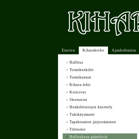
Etusivu
Kiharakerho
Ajankohtaista
Hallitus
Toimihenkilöt
Toimikunnat
Kihara-lehti
Kotisivut
Jäsenasiat
Henkilötietojen käsittely
Tukikäytännöt
Tapahtumien järjestäminen
Tilitiedot
Hallituksen päätöksiä