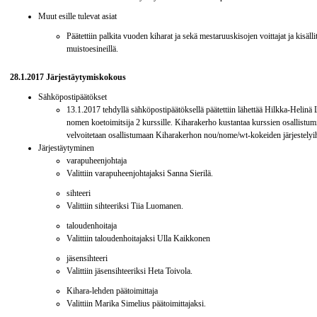
Muut esille tulevat asiat
Päätettiin palkita vuoden kiharat ja sekä mestaruuskisojen voittajat ja kisä
muistoesineillä.
28.1.2017 Järjestäytymiskokous
Sähköpostipäätökset
13.1.2017 tehdyllä sähköpostipäätöksellä päätettiin lähettää Hilkka-Helinä L
nomen koetoimitsija 2 kurssille. Kiharakerho kustantaa kurssien osallistum
velvoitetaan osallistumaan Kiharakerhon nou/nome/wt-kokeiden järjestelyih
Järjestäytyminen
varapuheenjohtaja
Valittiin varapuheenjohtajaksi Sanna Sierilä.
sihteeri
Valittiin sihteeriksi Tiia Luomanen.
taloudenhoitaja
Valittiin taloudenhoitajaksi Ulla Kaikkonen
jäsensihteeri
Valittiin jäsensihteeriksi Heta Toivola.
Kihara-lehden päätoimittaja
Valittiin Marika Simelius päätoimittajaksi.