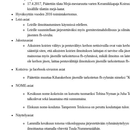
17.4.2017, Päätettiin tilata Mejä-mestaruutta varten Keramiikkapaja Koiruu
kisällille tilattiin mejä-laatat.
Hyväksyttiin vuoden 2016 toimintakertomus.
Leiri-asiat:
Leirille ilmoittautuminen käynnissä edelleen.
Leirille suunnitellaan järjestettäväksi myös geenitestimahdollisuus ja silm
jäsenten fb-sivulta.
Jalostusasiat
Aikuisten koirien välitys ja pentuvälitys kerhon nettisivuilla ovat vain kerhon
sääntöjä siten, että aikuisten koirien ilmoituksen laittajan ei tarvitse olla jä
mainostaa myös jäsenille tarkoitetussa fb-ryhmässä, mikäli ilmoitus on laitett
ole kerhon jäsen, laittaa pentuvälittäjä ilmoituksen jäsenille tarkoitettuun f
Kotisivu- ja facebook-sivuston asiat
Päätettiin muuttaa Kiharakerhon jäsenille tarkoitetun fb-ryhmän nimeksi ”
NOME-asiat
Kesäkuun nome-kokeisiin on kutsuttu tuomariksi Tobina Nyman ja Juha Tenh
talkoilevat sekä lauantaina että sunnuntaina.
Elokuun nome-koulutus Tampereen Teiskossa on peruttu kouluttajan tulon
Näyttelyasiat
Lammilla kesäkuun toisena viikonloppuna järjestettävään ryhmänäyttelyyn ta
ilmoittautua ottamalla yhteyttä Tuula Nummenpäähän.