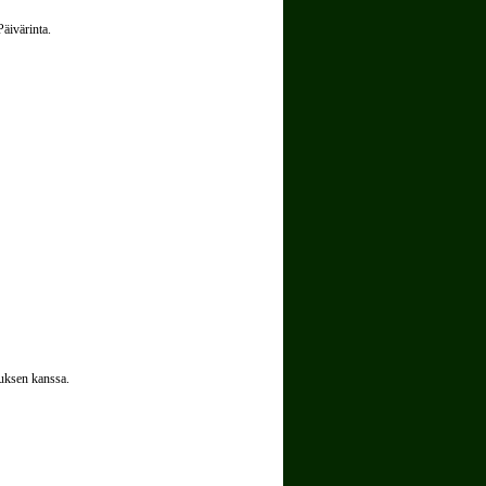
Päivärinta.
tuksen kanssa.