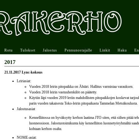
Rotu
Tulokset
Jalostus
Pennunostajalle
Linkit
Haku
En
2017
21.11.2017 Lync-kokous
Leiriasiat:
Vuoden 2018 leirin pitopaikka on Ähtäri. Hallitus varmistaa varauksen.
Vuoden 2018 leirin vastuuhenkilöt on päätetty.
Käytiin läpi vuoden 2019 leriin mahdollisten pitopaikkojen koskevat tarjouks
parin vuoden takaisesta Toko-leirin pitopaikasta Tammelan Metsäkoulusta.
Jalostusasiat
Kennelliitossa on hyväksytty kerhon laatima JTO siten, että siihen pitää t
luonneosioon. Jalostustoimikunta käy kennelliiton luonnetyöryhmältä saadu
kohtaan kerhon osalta.
NOME-asiat: