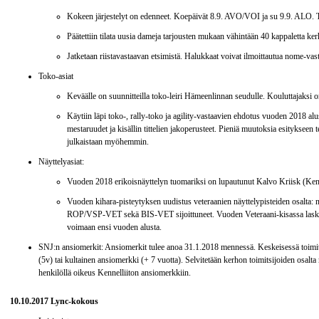
Kokeen järjestelyt on edenneet. Koepäivät 8.9. AVO/VOI ja su 9.9. ALO.
Päätettiin tilata uusia dameja tarjousten mukaan vähintään 40 kappaletta ke
Jatketaan riistavastaavan etsimistä. Halukkaat voivat ilmoittautua nome-vast
Toko-asiat
Keväälle on suunnitteilla toko-leiri Hämeenlinnan seudulle. Kouluttajaksi 
Käytiin läpi toko-, rally-toko ja agility-vastaavien ehdotus vuoden 2018 alus
mestaruudet ja kisällin tittelien jakoperusteet. Pieniä muutoksia esitykseen
julkaistaan myöhemmin.
Näyttelyasiat:
Vuoden 2018 erikoisnäyttelyn tuomariksi on lupautunut Kalvo Kriisk (Ke
Vuoden kihara-pisteytyksen uudistus veteraanien näyttelypisteiden osalta: näytt
ROP/VSP-VET sekä BIS-VET sijoittuneet. Vuoden Veteraani-kisassa lasket
voimaan ensi vuoden alusta.
SNJ:n ansiomerkit: Ansiomerkit tulee anoa 31.1.2018 mennessä. Keskeisessä toimit
(5v) tai kultainen ansiomerkki (+ 7 vuotta). Selvitetään kerhon toimitsijoiden osalta
henkilöllä oikeus Kennelliiton ansiomerkkiin.
10.10.2017 Lync-kokous