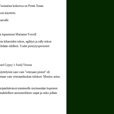
 Tuomarina kokeessa on Pentti Åman.
rhon käyttöön.
aavalle.
on lupautunut Marianne Forsell.
ta kiharoiden tokon, agilityn ja rally-tokon
 tehdään edelleen. Uudet pisteytysperusteet
nnel Gypsy´s Soul) Virosta
elyistä saisi vain ''veteraani pisteet'' eli
aan vain veteraaniluokan tulokset. Muutos astuu
sijatehtävässä toimineelle myönnetään hopeinen
 mahdolliset ansiomerkkien saajat ja onko jollain