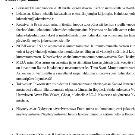
Leiriasiat:Etsitään vuoden 2018 leirille leiri-vastaavaa. Kerhon nettisivuille ja fb-ry
Lehtiasiat: Kihara-lehdelle kaivattaisiin enemmän juttujen kirjoittajia. Halukkaat voi
kiharalehti@kiharakerho.fi
Kotisivu- ja fb-sivuston asiat: Päätettiin luopua tulospörssistä kerhon sivuilla vuode
facebookkiin, joka toimii kiharoiden tulospörssinä. Kyseessä on kaikille avoin ryhm
kihara-kilpailun päivitykset ja mahdollisesti myös Kiharakerhon omien suurten tapa
päivitetään myös jatkossa nettisivuille.
NOME-asiat: SNJ on aloittamassa kummitoimintaa. Kummitoiminnalla haetaan kummeja
voivat kysyä vinkkejä esimerkiksi koulutukseen liittyen tai vinkkejä siitä, mistä kou
kummitoimintaan. Kiharakerhon osalta kummina toimii nome-vastaava Kati Heiska
MEJÄ-asiat: Mestaruus on tarkoitus järjestää flättien kanssa yhteistyönä, koepäivä
on lupautunut Rauno Koskinen ja maastomestariksi Timo Saari. Muut tuomarit va
Asikainen on varmistettu ja saavuttanut mejän ylituomarin pätevyyden. Kiharakerho
tuomaripätevöitymisestä!
Toko-asiat: Toko-mestaruus pidettiin Hämeenlinnassa yhteistyössä Kanta-Hämeen 
mestariksi valittiin Tiia Luomasen ohjaama Cimramin Ilopilleri, Saida, tuloksella 
Hämykiven Aivan Eka Vekara, Ghost, tuloksella ALO-2. Kokeessa oli yhteensä 9 koi
mestaria.
Näyttely-asiat: Nykyinen näyttelyvastaava Emmi merta on ilmoittanut, ettei jatka teh
näyttelyvastaava. Näyttelyvastaavan hausta laitetaan ilmoitus kerhon netti- ja fb-sivu
Riistavastaava: Kerho etsii itselleen riistavastaavaa koordinoimaan riistan hankintaa