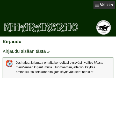
Valikko
Kirjaudu
Kirjaudu sisään tästä »
Jos haluat kirjautua omalta koneeltasi pysyvästi, valitse
Muista
minut
ennen kirjautumista. Huomaathan, ettet voi käyttää
ominaisuutta tietokoneelta, jota käyttävät useat henkilöt.