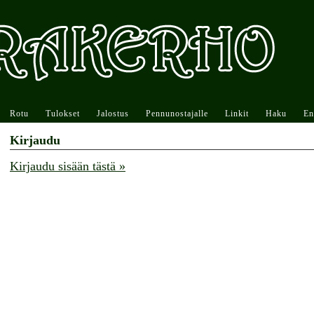
Rotu
Tulokset
Jalostus
Pennunostajalle
Linkit
Haku
En
Kirjaudu
Kirjaudu sisään tästä »