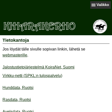
Valikko
Tietokantoja
Jos löydät tälle sivulle sopivan linkin, lähetä se
webmasterille
.
Jalostustietojärjestelmä KoiraNet, Suomi
Virkku-netti (SPKL:n tulospalvelu)
Hunddata, Ruotsi
Rasdata, Ruotsi
Avelsdata, Ruotsi