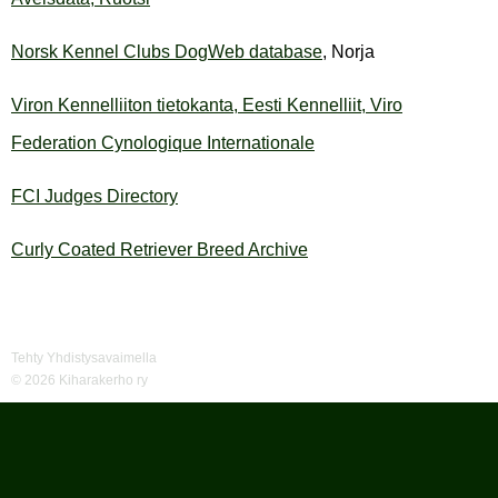
Norsk Kennel Clubs DogWeb database
, Norja
Viron Kennelliiton tietokanta, Eesti Kennelliit, Viro
Federation Cynologique I
nternationale
FCI Judges Directory
Curly Coated Retriever Breed Archive
Tehty Yhdistysavaimella
©
2026 Kiharakerho ry