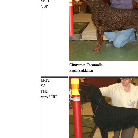
SERT
VSP
Cimramin Faramalla
Paula Sarkkinen
ERI/2
SA
PN2
vara-SERT