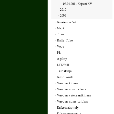
08.01.2011 Kajaani KV
2010
2009
Nou/nome/wt
Mejä
Toko
Rally-Toko
Vepe
Pk
Agility
LTE/MH
Tuloskirja
Nose Work
Vuoden kihara
Vuoden nuori kihara
Vuoden veteraanikihara
Vuoden nome-tulokas
Erikoisnäyttely
Kiharamestaruus