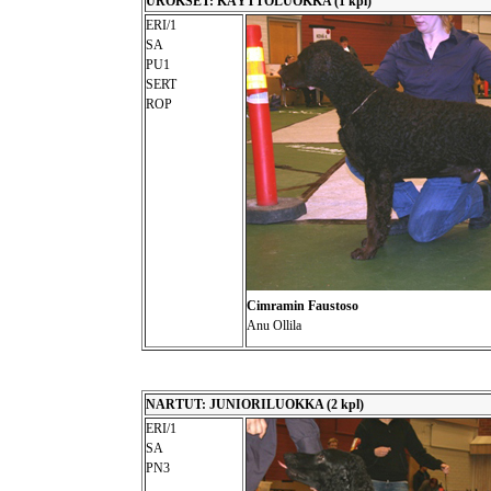
UROKSET: KÄYTTÖLUOKKA (1 kpl)
ERI/1
SA
PU1
SERT
ROP
Cimramin Faustoso
Anu Ollila
NARTUT: JUNIORILUOKKA (2 kpl)
ERI/1
SA
PN3