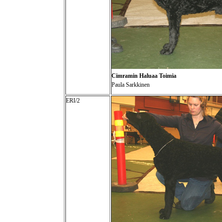
Cimramin Haluaa Toimia
Paula Sarkkinen
ERI/2