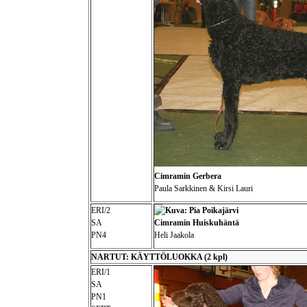
Cimramin Gerbera
Paula Sarkkinen & Kirsi Lauri
ERI/2
SA
Cimramin Huiskuhäntä
PN4
Heli Jaakola
NARTUT: KÄYTTÖLUOKKA (2 kpl)
ERI/1
SA
PN1