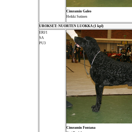
Cimramin Galeo
Heikki Sutinen
UROKSET: NUORTEN LUOKKA (1 kpl)
ERI/1
SA
PU3
Cimramin Fontana