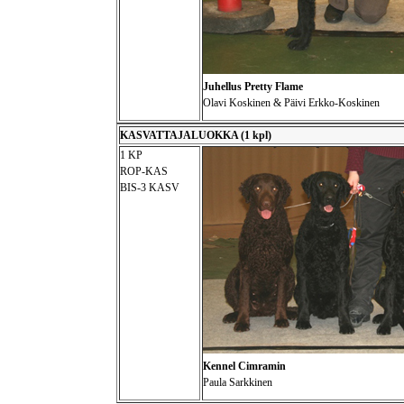
Juhellus Pretty Flame
Olavi Koskinen & Päivi Erkko-Koskinen
KASVATTAJALUOKKA (1 kpl)
1 KP
ROP-KAS
BIS-3 KASV
Kennel Cimramin
Paula Sarkkinen