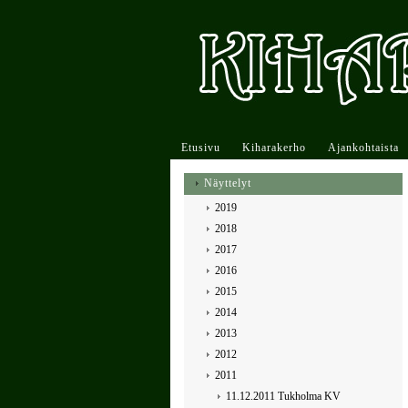
Etusivu
Kiharakerho
Ajankohtaista
Näyttelyt
2019
2018
2017
2016
2015
2014
2013
2012
2011
11.12.2011 Tukholma KV