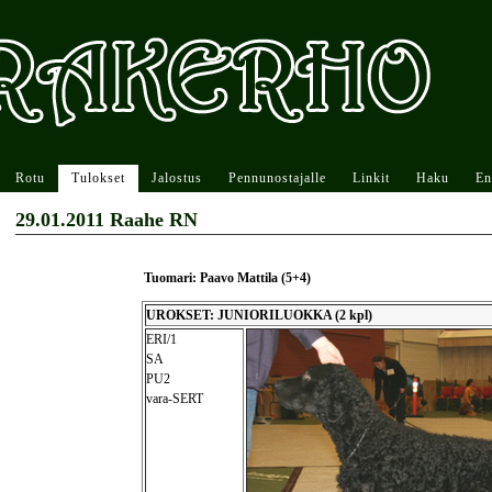
Rotu
Tulokset
Jalostus
Pennunostajalle
Linkit
Haku
En
29.01.2011 Raahe RN
Tuomari: Paavo Mattila (5+4)
UROKSET: JUNIORILUOKKA (2 kpl)
ERI/1
SA
PU2
vara-SERT