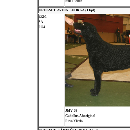
Sini Tuokila
UROKSET: AVOIN LUOKKA (1 kpl)
ERI/1
SA
PU4
JMV-08
Caballus Aboriginal
Ritva Ylitalo