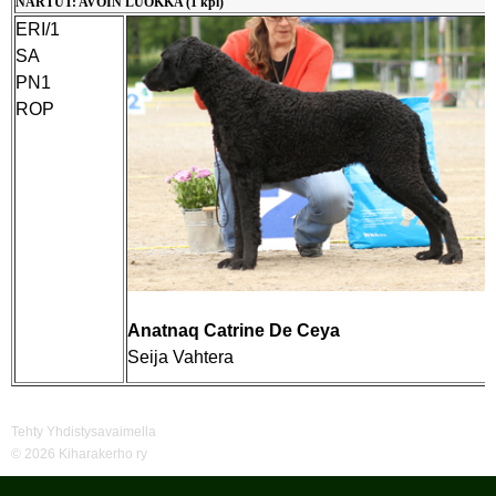
NARTUT: AVOIN LUOKKA (1 kpl)
ERI/1
SA
PN1
ROP
Anatnaq Catrine De Ceya
Seija Vahtera
Tehty Yhdistysavaimella
©
2026 Kiharakerho ry