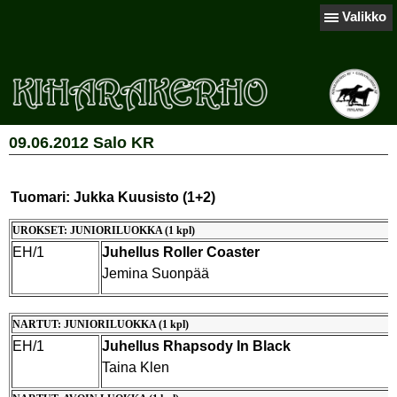
Valikko
09.06.2012 Salo KR
Tuomari: Jukka Kuusisto (1+2)
UROKSET: JUNIORILUOKKA (1 kpl)
EH/1
Juhellus Roller Coaster
Jemina Suonpää
NARTUT: JUNIORILUOKKA (1 kpl)
EH/1
Juhellus Rhapsody In Black
Taina Klen