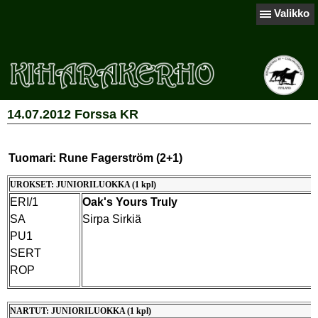
Valikko
14.07.2012 Forssa KR
Tuomari: Rune Fagerström (2+1)
UROKSET: JUNIORILUOKKA (1 kpl)
ERI/1
Oak's Yours Truly
SA
Sirpa Sirkiä
PU1
SERT
ROP
NARTUT: JUNIORILUOKKA (1 kpl)