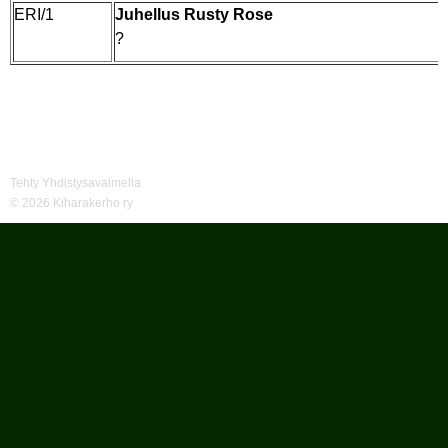
ERI/1
Juhellus Rusty Rose
?
Tehty Yhdistysavaimella
©
2026 Kiharakerho ry