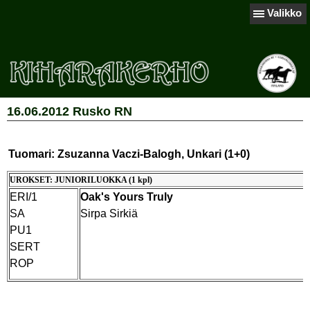
Valikko
16.06.2012 Rusko RN
Tuomari: Zsuzanna Vaczi-Balogh, Unkari (1+0)
UROKSET: JUNIORILUOKKA (1 kpl)
ERI/1
Oak's Yours Truly
SA
Sirpa Sirkiä
PU1
SERT
ROP