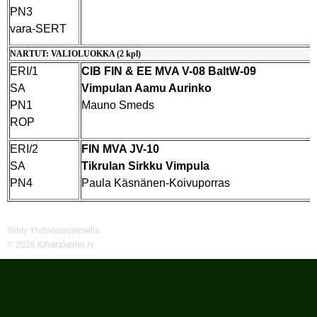
PN3
vara-SERT
NARTUT: VALIOLUOKKA (2 kpl)
ERI/1
CIB FIN & EE MVA V-08 BaltW-09
SA
Vimpulan Aamu Aurinko
PN1
Mauno Smeds
ROP
ERI/2
FIN MVA JV-10
SA
Tikrulan Sirkku Vimpula
PN4
Paula Käsnänen-Koivuporras
Tehty Yhdistysavaimella
©
2026 Kiharakerho ry