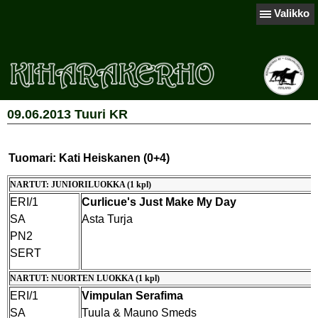
Valikko
09.06.2013 Tuuri KR
Tuomari: Kati Heiskanen (0+4)
NARTUT: JUNIORILUOKKA (1 kpl)
ERI/1
Curlicue's Just Make My Day
SA
Asta Turja
PN2
SERT
NARTUT: NUORTEN LUOKKA (1 kpl)
ERI/1
Vimpulan Serafima
SA
Tuula & Mauno Smeds