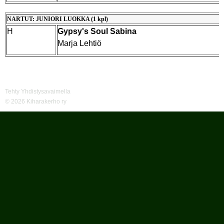
NARTUT: JUNIORI LUOKKA (1 kpl)
H
Gypsy's Soul Sabina
Marja Lehtiö
Tehty Yhdistysavaimella
©
2026 Kiharakerho ry