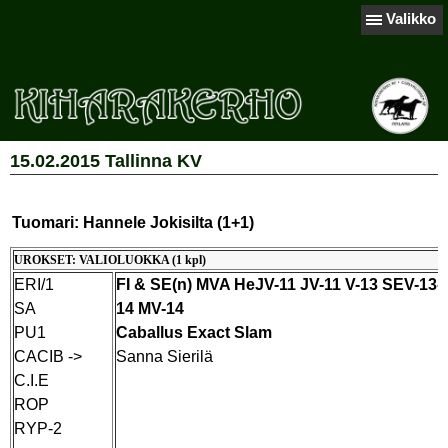
Valikko
15.02.2015 Tallinna KV
Tuomari: Hannele Jokisilta (1+1)
UROKSET: VALIOLUOKKA (1 kpl)
ERI/1
FI & SE(n) MVA HeJV-11 JV-11 V-13 SEV-13-
SA
14 MV-14
PU1
Caballus Exact Slam
CACIB ->
Sanna Sierilä
C.I.E
ROP
RYP-2