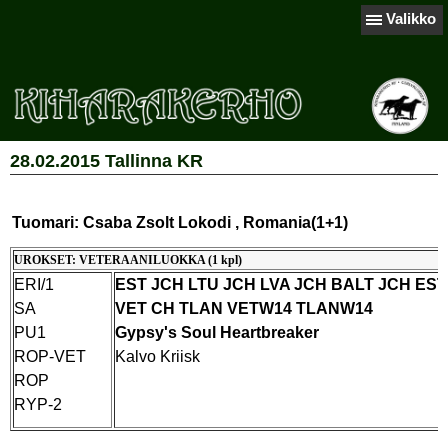
Valikko
28.02.2015 Tallinna KR
Tuomari: Csaba Zsolt Lokodi , Romania(1+1)
UROKSET: VETERAANILUOKKA (1 kpl)
ERI/1
EST JCH LTU JCH LVA JCH BALT JCH EST
SA
VET CH TLAN VETW14 TLANW14
PU1
Gypsy's Soul Heartbreaker
ROP-VET
Kalvo Kriisk
ROP
RYP-2