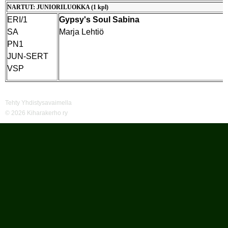
NARTUT: JUNIORILUOKKA (1 kpl)
ERI/1
Gypsy's Soul Sabina
SA
Marja Lehtiö
PN1
JUN-SERT
VSP
Tehty Yhdistysavaimella
©
2026 Kiharakerho ry