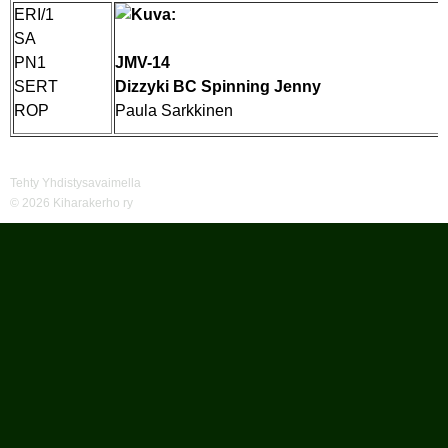
ERI/1
SA
PN1
JMV-14
SERT
Dizzyki BC Spinning Jenny
ROP
Paula Sarkkinen
Tehty Yhdistysavaimella
©
2026 Kiharakerho ry