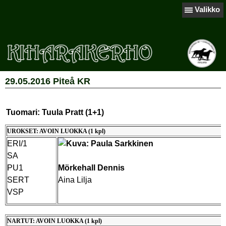
Valikko
29.05.2016 Piteå KR
Tuomari: Tuula Pratt (1+1)
UROKSET: AVOIN LUOKKA (1 kpl)
ERI/1
SA
PU1
Mörkehall Dennis
SERT
Aina Lilja
VSP
NARTUT: AVOIN LUOKKA (1 kpl)