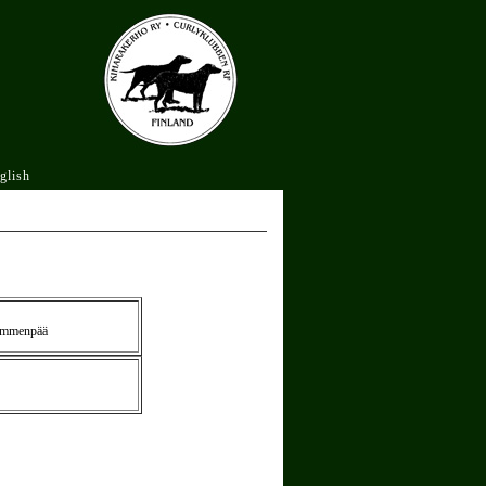
glish
Nummenpää