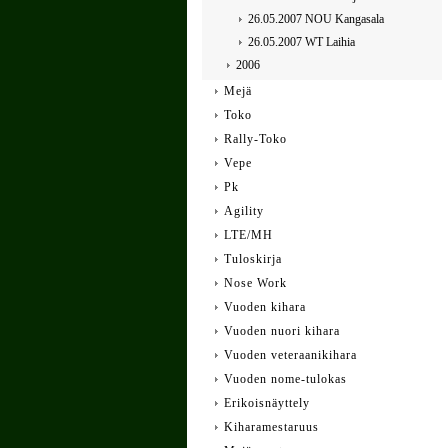
26.05.2007 NOU Kangasala
26.05.2007 WT Laihia
2006
Mejä
Toko
Rally-Toko
Vepe
Pk
Agility
LTE/MH
Tuloskirja
Nose Work
Vuoden kihara
Vuoden nuori kihara
Vuoden veteraanikihara
Vuoden nome-tulokas
Erikoisnäyttely
Kiharamestaruus