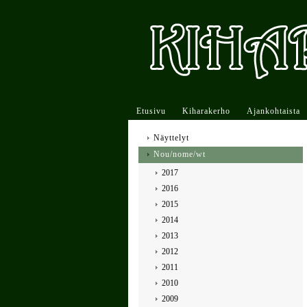
Etusivu
Kiharakerho
Ajankohtaista
Näyttelyt
Nou/nome/wt
2017
2016
2015
2014
2013
2012
2011
2010
2009