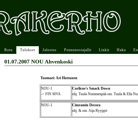
Rotu
Tulokset
Jalostus
Pennunostajalle
Linkit
Haku
En
01.07.2007 NOU Ahvenkoski
Tuomari: Ari Huttunen
NOU-1
Curlicue's Smack Down
-> FIN MVA
ohj. Tuula Nummenpää om. Tuula & Ella 
NOU-1
Cimramin Decora
ohj. & om. Aija Ryyppö