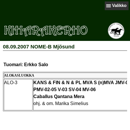
Valikko
08.09.2007 NOME-B Mjösund
Tuomari: Erkko Salo
ALOKASLUOKKA
ALO-3
KANS & FIN & N & PL MVA S (n)MVA JMV-0
PMV-02-05 V-03 SV-04 MV-06
Caballus Qantana Mera
ohj. & om. Marika Simelius