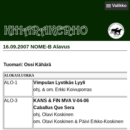
Valikko
16.09.2007 NOME-B Alavus
Tuomari: Ossi Kähärä
ALOKASLUOKKA
ALO-1
Vimpulan Lystikäs Lyyli
ohj. & om. Erkki Koivuporras
ALO-3
KANS & FIN MVA V-04-06
Caballus Que Sera
ohj. Olavi Koskinen
om. Olavi Koskinen & Päivi Erkko-Koskinen