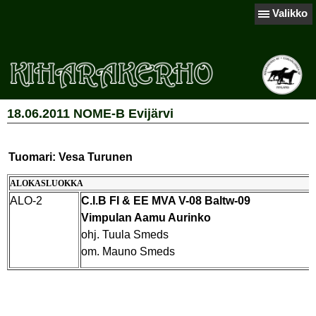
Valikko
18.06.2011 NOME-B Evijärvi
Tuomari: Vesa Turunen
ALOKASLUOKKA
ALO-2
C.I.B FI & EE MVA V-08 Baltw-09
Vimpulan Aamu Aurinko
ohj. Tuula Smeds
om. Mauno Smeds