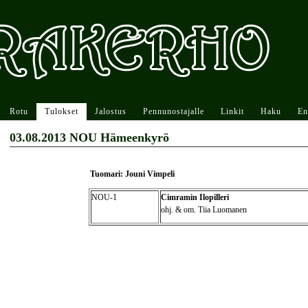
Rotu
Tulokset
Jalostus
Pennunostajalle
Linkit
Haku
En
03.08.2013 NOU Hämeenkyrö
Tuomari: Jouni Vimpeli
NOU-1
Cimramin Ilopilleri
ohj. & om. Tiia Luomanen