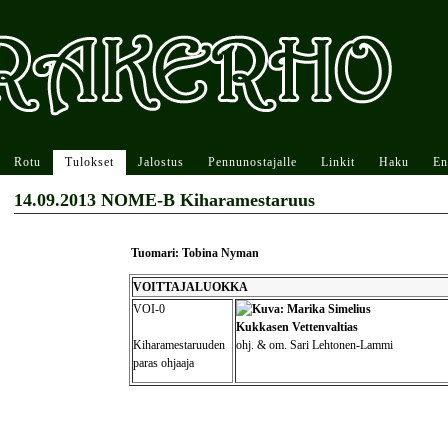
Rotu
Tulokset
Jalostus
Pennunostajalle
Linkit
Haku
En
14.09.2013 NOME-B Kiharamestaruus
Tuomari: Tobina Nyman
VOITTAJALUOKKA
VOI-0
Kukkasen Vettenvaltias
Kiharamestaruuden
ohj. & om. Sari Lehtonen-Lammi
paras ohjaaja