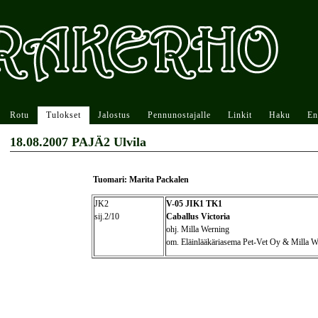
Rotu
Tulokset
Jalostus
Pennunostajalle
Linkit
Haku
En
18.08.2007 PAJÄ2 Ulvila
Tuomari: Marita Packalen
JK2
V-05 JIK1 TK1
sij.2/10
Caballus Victoria
ohj. Milla Werning
om. Eläinlääkäriasema Pet-Vet Oy & Milla W