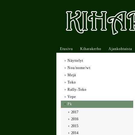
Etusivu
Kiharakerho
Ajankohtaista
Näyttelyt
Nou/nome/wt
Mejä
Toko
Rally-Toko
Vepe
Pk
2017
2016
2015
2014