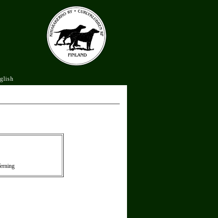
glish
erning