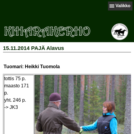
Valikko
15.11.2014 PAJÄ Alavus
Tuomari: Heikki Tuomola
tottis 75 p.
maasto 171
p.
yht. 246 p.
-> JK3