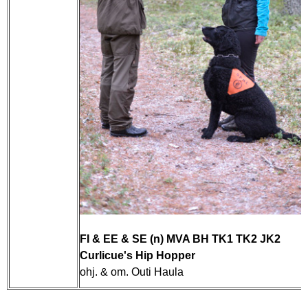
FI & EE & SE (n) MVA BH TK1 TK2 JK2
Curlicue's Hip Hopper
ohj. & om. Outi Haula