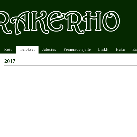
Rotu
Tulokset
Jalostus
Pennunostajalle
Linkit
Haku
En
2017