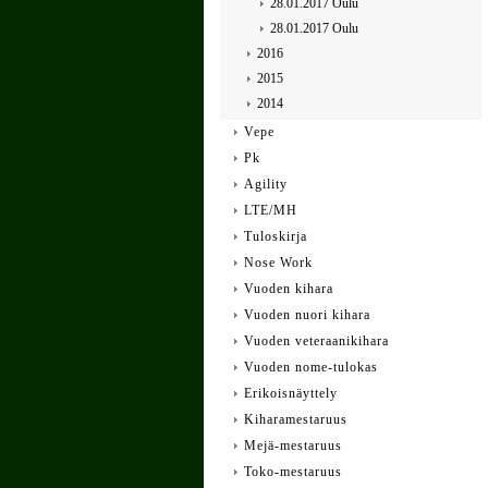
28.01.2017 Oulu
28.01.2017 Oulu
2016
2015
2014
Vepe
Pk
Agility
LTE/MH
Tuloskirja
Nose Work
Vuoden kihara
Vuoden nuori kihara
Vuoden veteraanikihara
Vuoden nome-tulokas
Erikoisnäyttely
Kiharamestaruus
Mejä-mestaruus
Toko-mestaruus