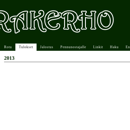
Rotu
Tulokset
Jalostus
Pennunostajalle
Linkit
Haku
En
2013