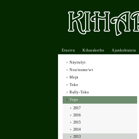
Etusivu
Kiharakerho
Ajankohtaista
Näyttelyt
Nou/nome/wt
Mejä
Toko
Rally-Toko
Vepe
2017
2016
2015
2014
2013