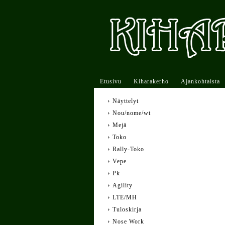
Etusivu
Kiharakerho
Ajankohtaista
Näyttelyt
Nou/nome/wt
Mejä
Toko
Rally-Toko
Vepe
Pk
Agility
LTE/MH
Tuloskirja
Nose Work