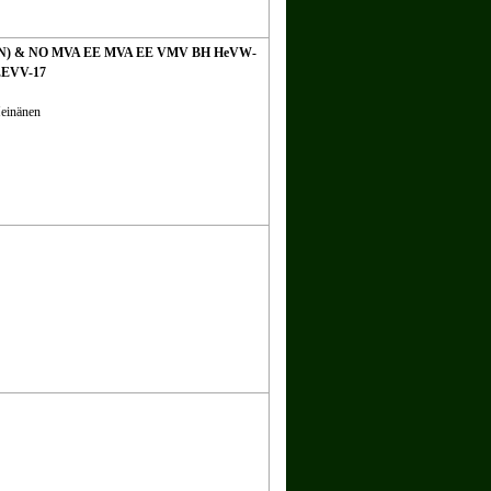
E(N) & NO MVA EE MVA EE VMV BH HeVW-
EEVV-17
Heinänen