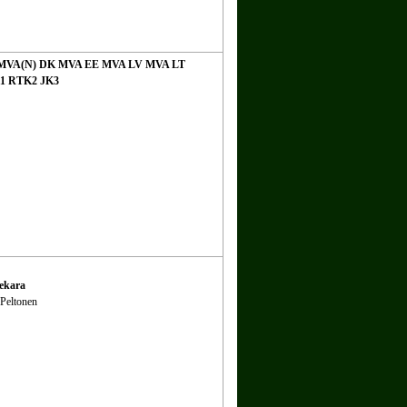
E MVA(N) DK MVA EE MVA LV MVA LT
1 RTK2 JK3
ekara
 Peltonen