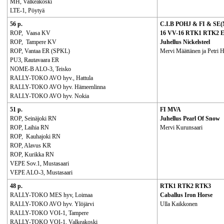
MH, Valkeakoski
LTE-1, Pöytyä
56 p.
C.I.B POHJ & FI & S
ROP, Vaasa KV
16 VV-16 RTK1 RTK2 
ROP, Tampere KV
Juhellus Nickelsteel
ROP, Vantaa ER (SPKL)
Mervi Määttänen ja Petri 
PU3, Rautavaara ER
NOME-B ALO-3, Teisko
RALLY-TOKO AVO hyv., Hattula
RALLY-TOKO AVO hyv. Hämeenlinna
RALLY-TOKO AVO hyv. Nokia
51 p.
FI MVA
ROP, Seinäjoki RN
Juhellus Pearl Of Snow
ROP, Laihia RN
Mervi Kurunsaari
ROP, Kauhajoki RN
ROP, Alavus KR
ROP, Kurikka RN
VEPE Sov.1, Mustasaari
VEPE ALO-3, Mustasaari
48 p.
RTK1 RTK2 RTK3
RALLY-TOKO MES hyv, Loimaa
Caballus Iron Horse
RALLY-TOKO AVO hyv. Ylöjärvi
Ulla Kaikkonen
RALLY-TOKO VOI-1, Tampere
RALLY-TOKO VOI-1, Valkeakoski