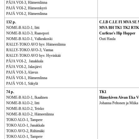
PÄJA VOI-3, Hämeenlinna
PAJÄ VOI-2, Hämeenkyrö
PAJÄ VOI-2, Hämeenlinna
132 p.
C.I.B C.I.E FI MVA S
NOME-B ALO-1, Iitti
MVA BH TK1 TK2 RTK
NOME-B ALO-3, Raasepori
Curlicue's Hip Hopper
NOME-B ALO-1, Valkeakoski
Outi Haula
RALLY-TOKO AVO hyv. Hämeenlinna
RALLY-TOKO AVO-3, Vantaa
RALLY-TOKO AVO hyv. Hyvinkää
PÄJA VOI-2, Janakkala
PÄJA VOI-2, Jalasjärvi
PAJÄ VOI-3, Alavus
PAJÄ VOI-1, Hämeenlinna
PAJÄ VOI-1, Säkylä
74 p.
TK1
NOME-B ALO-1, Ikaalinen
Hämykiven Aivan Eka V
NOME-B ALO-2, Iitti
Johanna Peltonen ja Miika
NOME-B ALO-2, Teisko
NOME-B ALO-2, Hämeenlinna
TOKO ALO-1, Tampere
TOKO ALO-1, Janakkala
TOKO AVO-2, Riihimäki
TOKO ALO-1, Tampere