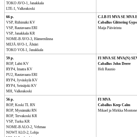
TOKO AVO-1, Janakkala
LTE-1, Valkeakoski
66 p.
C.I.B FI MVA SE MVA
VSP, Riihimäki KV
Caballus Glittering Gyp
VSP, Rautavaara ERI
Maija Päivärinta
VSP, Janakkala KR
NOME-B AVO-3, Hämeenlinna
MEJÄ AVO-1, Ähtäri
TOKO VOI-1, Janakkala
59 p.
FI MVA SE MVA(N) SE
ROP, Lahti KV
Caballus John Deere
RYP4, Imatra KV
Heli Raunio
PU2, Rautavaara ERI
RYP4, Jyväskylä KV
RYP4, Seinäjoki KV
MH, Valkeakoski
56 p.
FI MVA
ROP, Koski TL RN
Caballus Keep Calm
ROP, Mynämäki RN
Mikael ja Mirkka Monton
ROP, Tervakoski KR
VSP, Turku KR
NOME-B ALO-2, Vehmaa
NOWT ALO-2, Lohja