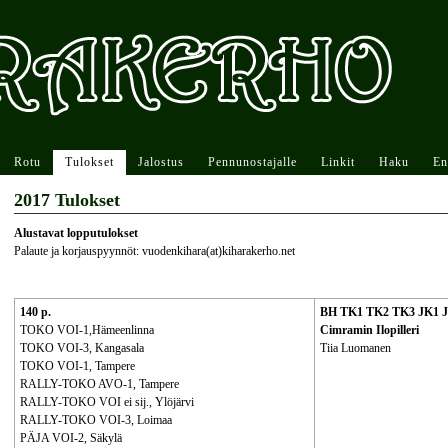
Rotu
Tulokset
Jalostus
Pennunostajalle
Linkit
Haku
En
2017 Tulokset
Alustavat lopputulokset
Palaute ja korjauspyynnöt: vuodenkihara(at)kiharakerho.net
140 p.
BH TK1 TK2 TK3 JK1 
TOKO VOI-1,Hämeenlinna
Cimramin Ilopilleri
TOKO VOI-3, Kangasala
Tiia Luomanen
TOKO VOI-1, Tampere
RALLY-TOKO AVO-1, Tampere
RALLY-TOKO VOI ei sij., Ylöjärvi
RALLY-TOKO VOI-3, Loimaa
PÄJA VOI-2, Säkylä