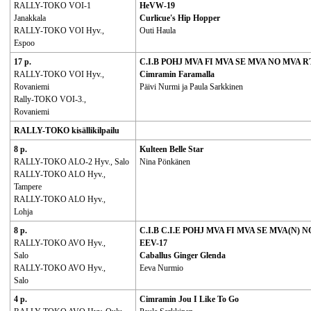
RALLY-TOKO VOI-1
HeVW-19​
Janakkala
Curlicue's Hip Hopper
RALLY-TOKO VOI Hyv.,
Outi Haula
Espoo
17 p.
C.I.B POHJ MVA FI MVA SE MVA NO MVA 
RALLY-TOKO VOI Hyv.,
Cimramin Faramalla
Rovaniemi
Päivi Nurmi ja Paula Sarkkinen
Rally-TOKO VOI-3.,
Rovaniemi
RALLY-TOKO kisällikilpailu
8 p.
Kulteen Belle Star
RALLY-TOKO ALO-2 Hyv., Salo
Nina Pönkänen
RALLY-TOKO ALO Hyv.,
Tampere
RALLY-TOKO ALO Hyv.,
Lohja
8 p.
C.I.B C.I.E POHJ MVA FI MVA SE MVA(N) N
RALLY-TOKO AVO Hyv.,
EEV-17
Salo
Caballus Ginger Glenda
RALLY-TOKO AVO Hyv.,
Eeva Nurmio
Salo
4 p.
Cimramin Jou I Like To Go