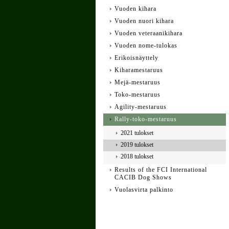
Vuoden kihara
Vuoden nuori kihara
Vuoden veteraanikihara
Vuoden nome-tulokas
Erikoisnäyttely
Kiharamestaruus
Mejä-mestaruus
Toko-mestaruus
Agility-mestaruus
Rally-toko-mestaruus
2021 tulokset
2019 tulokset
2018 tulokset
Results of the FCI International
CACIB Dog Shows
Vuolasvirta palkinto