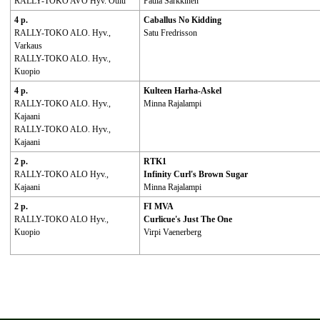
RALLY-TOKO AVO Hyv. Oulu
Paula Sarkkinen
4 p.
Caballus No Kidding
RALLY-TOKO ALO. Hyv.,
Satu Fredrisson
Varkaus
RALLY-TOKO ALO. Hyv.,
Kuopio
4 p.
Kulteen Harha-Askel
RALLY-TOKO ALO. Hyv.,
Minna Rajalampi
Kajaani
RALLY-TOKO ALO. Hyv.,
Kajaani
2 p.
RTK1
RALLY-TOKO ALO Hyv.,
Infinity Curl's Brown Sugar
Kajaani
Minna Rajalampi
2 p.
FI MVA
RALLY-TOKO ALO Hyv.,
Curlicue's Just The One
Kuopio
Virpi Vaenerberg