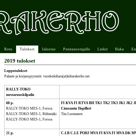
Rotu
Tulokset
Jalostus
Pennunostajalle
Linkit
Haku
En
2019 tulokset
Lopputulokset
Palaute ja korjauspyynnöt: vuodenkihara(at)kiharakerho.net
RALLY-TOKO
mestaruuskilpailu
60 p.
FI KVA FI RTVA BH TK1 TK2 TK3 JK1 JK2 
RALLY-TOKO MES-1, Forssa
Cimramin Ilopilleri
RALLY-TOKO MES-1, Riihimäki
Tiia Luomanen
RALLY-TOKO MES-1, Forssa
21 p.
C.I.B C.I.E POHJ MVA FI KVA FI MVA DK 