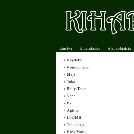
Etusivu
Kiharakerho
Ajankohtaista
Näyttelyt
Nou/nome/wt
Mejä
Toko
Rally-Toko
Vepe
Pk
Agility
LTE/MH
Tuloskirja
Nose Work