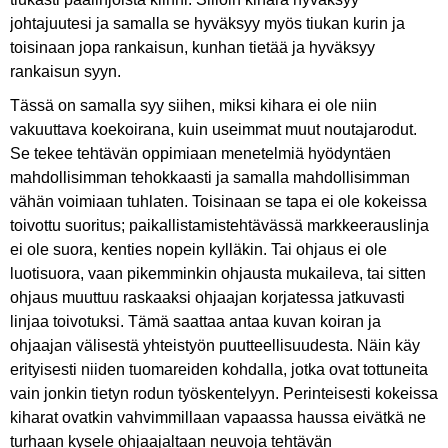
johtajuutesi ja samalla se hyväksyy myös tiukan kurin ja
toisinaan jopa rankaisun, kunhan tietää ja hyväksyy
rankaisun syyn.
Tässä on samalla syy siihen, miksi kihara ei ole niin
vakuuttava koekoirana, kuin useimmat muut noutajarodut.
Se tekee tehtävän oppimiaan menetelmiä hyödyntäen
mahdollisimman tehokkaasti ja samalla mahdollisimman
vähän voimiaan tuhlaten. Toisinaan se tapa ei ole kokeissa
toivottu suoritus; paikallistamistehtävässä markkeerauslinja
ei ole suora, kenties nopein kylläkin. Tai ohjaus ei ole
luotisuora, vaan pikemminkin ohjausta mukaileva, tai sitten
ohjaus muuttuu raskaaksi ohjaajan korjatessa jatkuvasti
linjaa toivotuksi. Tämä saattaa antaa kuvan koiran ja
ohjaajan välisestä yhteistyön puutteellisuudesta. Näin käy
erityisesti niiden tuomareiden kohdalla, jotka ovat tottuneita
vain jonkin tietyn rodun työskentelyyn. Perinteisesti kokeissa
kiharat ovatkin vahvimmillaan vapaassa haussa eivätkä ne
turhaan kysele ohjaajaltaan neuvoja tehtävän