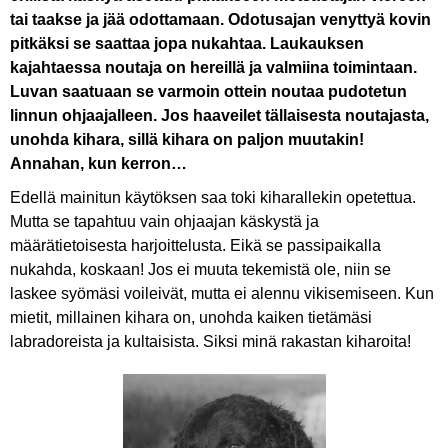
tai taakse ja jää odottamaan. Odotusajan venyttyä kovin
pitkäksi se saattaa jopa nukahtaa. Laukauksen
kajahtaessa noutaja on hereillä ja valmiina toimintaan.
Luvan saatuaan se varmoin ottein noutaa pudotetun
linnun ohjaajalleen. Jos haaveilet tällaisesta noutajasta,
unohda kihara, sillä kihara on paljon muutakin!
Annahan, kun kerron…
Edellä mainitun käytöksen saa toki kiharallekin opetettua.
Mutta se tapahtuu vain ohjaajan käskystä ja
määrätietoisesta harjoittelusta. Eikä se passipaikalla
nukahda, koskaan! Jos ei muuta tekemistä ole, niin se
laskee syömäsi voileivät, mutta ei alennu vikisemiseen. Kun
mietit, millainen kihara on, unohda kaiken tietämäsi
labradoreista ja kultaisista. Siksi minä rakastan kiharoita!