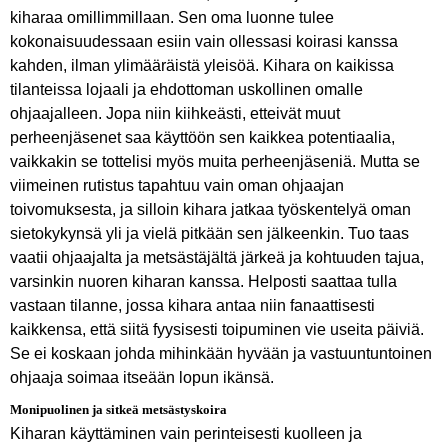
kiharaa omillimmillaan. Sen oma luonne tulee
kokonaisuudessaan esiin vain ollessasi koirasi kanssa
kahden, ilman ylimääräistä yleisöä. Kihara on kaikissa
tilanteissa lojaali ja ehdottoman uskollinen omalle
ohjaajalleen. Jopa niin kiihkeästi, etteivät muut
perheenjäsenet saa käyttöön sen kaikkea potentiaalia,
vaikkakin se tottelisi myös muita perheenjäseniä. Mutta se
viimeinen rutistus tapahtuu vain oman ohjaajan
toivomuksesta, ja silloin kihara jatkaa työskentelyä oman
sietokykynsä yli ja vielä pitkään sen jälkeenkin. Tuo taas
vaatii ohjaajalta ja metsästäjältä järkeä ja kohtuuden tajua,
varsinkin nuoren kiharan kanssa. Helposti saattaa tulla
vastaan tilanne, jossa kihara antaa niin fanaattisesti
kaikkensa, että siitä fyysisesti toipuminen vie useita päiviä.
Se ei koskaan johda mihinkään hyvään ja vastuuntuntoinen
ohjaaja soimaa itseään lopun ikänsä.
Monipuolinen ja sitkeä metsästyskoira
Kiharan käyttäminen vain perinteisesti kuolleen ja