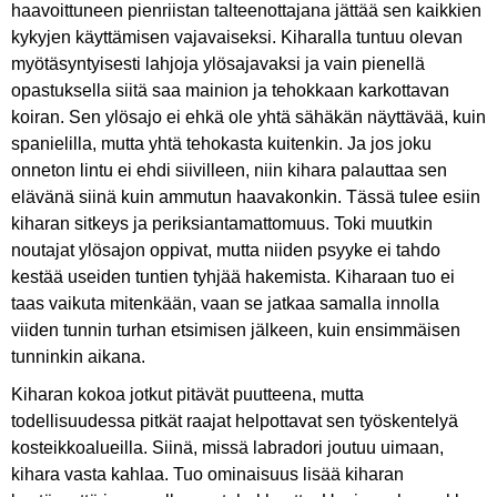
haavoittuneen pienriistan talteenottajana jättää sen kaikkien
kykyjen käyttämisen vajavaiseksi. Kiharalla tuntuu olevan
myötäsyntyisesti lahjoja ylösajavaksi ja vain pienellä
opastuksella siitä saa mainion ja tehokkaan karkottavan
koiran. Sen ylösajo ei ehkä ole yhtä sähäkän näyttävää, kuin
spanielilla, mutta yhtä tehokasta kuitenkin. Ja jos joku
onneton lintu ei ehdi siivilleen, niin kihara palauttaa sen
elävänä siinä kuin ammutun haavakonkin. Tässä tulee esiin
kiharan sitkeys ja periksiantamattomuus. Toki muutkin
noutajat ylösajon oppivat, mutta niiden psyyke ei tahdo
kestää useiden tuntien tyhjää hakemista. Kiharaan tuo ei
taas vaikuta mitenkään, vaan se jatkaa samalla innolla
viiden tunnin turhan etsimisen jälkeen, kuin ensimmäisen
tunninkin aikana.
Kiharan kokoa jotkut pitävät puutteena, mutta
todellisuudessa pitkät raajat helpottavat sen työskentelyä
kosteikkoalueilla. Siinä, missä labradori joutuu uimaan,
kihara vasta kahlaa. Tuo ominaisuus lisää kiharan