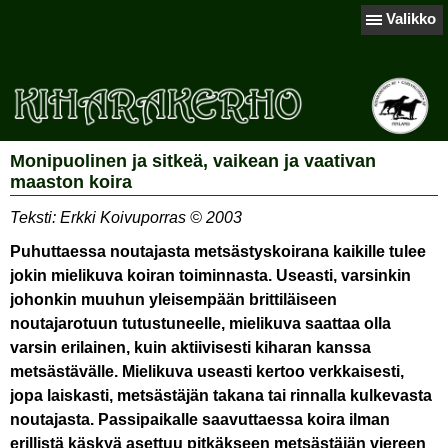
Valikko
Monipuolinen ja sitkeä, vaikean ja vaativan
maaston koira
Teksti: Erkki Koivuporras © 2003
Puhuttaessa noutajasta metsästyskoirana kaikille tulee
jokin mielikuva koiran toiminnasta. Useasti, varsinkin
johonkin muuhun yleisempään brittiläiseen
noutajarotuun tutustuneelle, mielikuva saattaa olla
varsin erilainen, kuin aktiivisesti kiharan kanssa
metsästävälle. Mielikuva useasti kertoo verkkaisesti,
jopa laiskasti, metsästäjän takana tai rinnalla kulkevasta
noutajasta. Passipaikalle saavuttaessa koira ilman
erillistä käskyä asettuu pitkäkseen metsästäjän viereen