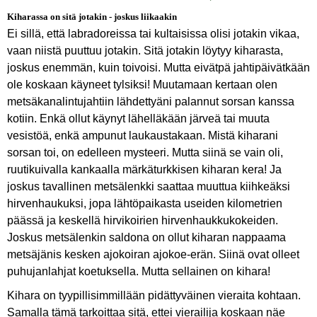
Kiharassa on sitä jotakin - joskus liikaakin
Ei sillä, että labradoreissa tai kultaisissa olisi jotakin vikaa,
vaan niistä puuttuu jotakin. Sitä jotakin löytyy kiharasta,
joskus enemmän, kuin toivoisi. Mutta eivätpä jahtipäivätkään
ole koskaan käyneet tylsiksi! Muutamaan kertaan olen
metsäkanalintujahtiin lähdettyäni palannut sorsan kanssa
kotiin. Enkä ollut käynyt lähelläkään järveä tai muuta
vesistöä, enkä ampunut laukaustakaan. Mistä kiharani
sorsan toi, on edelleen mysteeri. Mutta siinä se vain oli,
ruutikuivalla kankaalla märkäturkkisen kiharan kera! Ja
joskus tavallinen metsälenkki saattaa muuttua kiihkeäksi
hirvenhaukuksi, jopa lähtöpaikasta useiden kilometrien
päässä ja keskellä hirvikoirien hirvenhaukkukokeiden.
Joskus metsälenkin saldona on ollut kiharan nappaama
metsäjänis kesken ajokoiran ajokoe-erän. Siinä ovat olleet
puhujanlahjat koetuksella. Mutta sellainen on kihara!
Kihara on tyypillisimmillään pidättyväinen vieraita kohtaan.
Samalla tämä tarkoittaa sitä, ettei vierailija koskaan näe