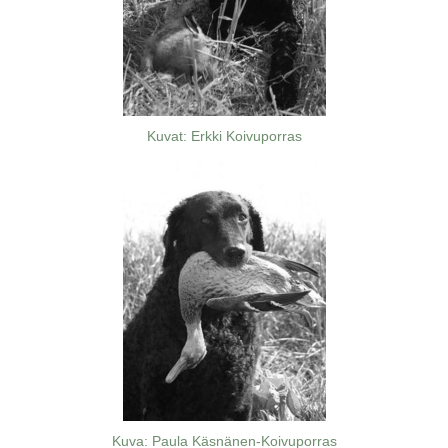
Kuvat: Erkki Koivuporras
Kuva: Paula Käsnänen-Koivuporras