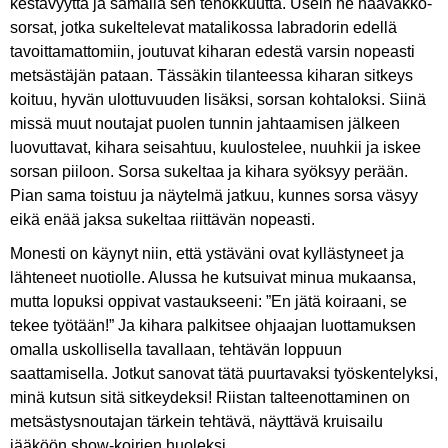
kestävyyttä ja samalla sen tehokkuutta. Usein ne haavakko-
sorsat, jotka sukeltelevat matalikossa labradorin edellä
tavoittamattomiin, joutuvat kiharan edestä varsin nopeasti
metsästäjän pataan. Tässäkin tilanteessa kiharan sitkeys
koituu, hyvän ulottuvuuden lisäksi, sorsan kohtaloksi. Siinä
missä muut noutajat puolen tunnin jahtaamisen jälkeen
luovuttavat, kihara seisahtuu, kuulostelee, nuuhkii ja iskee
sorsan piiloon. Sorsa sukeltaa ja kihara syöksyy perään.
Pian sama toistuu ja näytelmä jatkuu, kunnes sorsa väsyy
eikä enää jaksa sukeltaa riittävän nopeasti.
Monesti on käynyt niin, että ystäväni ovat kyllästyneet ja
lähteneet nuotiolle. Alussa he kutsuivat minua mukaansa,
mutta lopuksi oppivat vastaukseeni: ”En jätä koiraani, se
tekee työtään!” Ja kihara palkitsee ohjaajan luottamuksen
omalla uskollisella tavallaan, tehtävän loppuun
saattamisella. Jotkut sanovat tätä puurtavaksi työskentelyksi,
minä kutsun sitä sitkeydeksi! Riistan talteenottaminen on
metsästysnoutajan tärkein tehtävä, näyttävä kruisailu
jääköön show-koirien huoleksi.