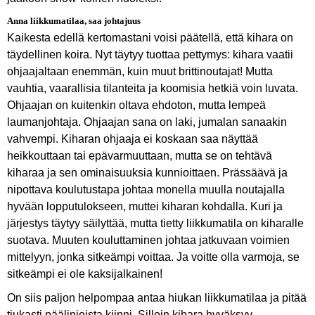
Anna liikkumatilaa, saa johtajuus
Kaikesta edellä kertomastani voisi päätellä, että kihara on
täydellinen koira. Nyt täytyy tuottaa pettymys: kihara vaatii
ohjaajaltaan enemmän, kuin muut brittinoutajat! Mutta
vauhtia, vaarallisia tilanteita ja koomisia hetkiä voin luvata.
Ohjaajan on kuitenkin oltava ehdoton, mutta lempeä
laumanjohtaja. Ohjaajan sana on laki, jumalan sanaakin
vahvempi. Kiharan ohjaaja ei koskaan saa näyttää
heikkouttaan tai epävarmuuttaan, mutta se on tehtävä
kiharaa ja sen ominaisuuksia kunnioittaen. Prässäävä ja
nipottava koulutustapa johtaa monella muulla noutajalla
hyvään lopputulokseen, muttei kiharan kohdalla. Kuri ja
järjestys täytyy säilyttää, mutta tietty liikkumatila on kiharalle
suotava. Muuten kouluttaminen johtaa jatkuvaan voimien
mittelyyn, jonka sitkeämpi voittaa. Ja voitte olla varmoja, se
sitkeämpi ei ole kaksijalkainen!
On siis paljon helpompaa antaa hiukan liikkumatilaa ja pitää
tiukasti päälinjoista kiinni. Silloin kihara hyväksyy