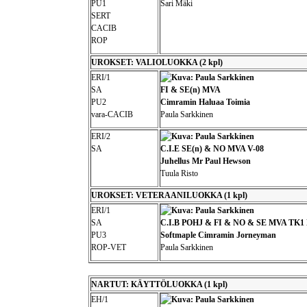
PU1
Sari Mäki
SERT
CACIB
ROP
UROKSET: VALIOLUOKKA (2 kpl)
ERI/1
SA
FI & SE(n) MVA
PU2
Cimramin Haluaa Toimia
vara-CACIB
Paula Sarkkinen
ERI/2
SA
C.I.E SE(n) & NO MVA V-08
Juhellus Mr Paul Hewson
Tuula Risto
UROKSET: VETERAANILUOKKA (1 kpl)
ERI/1
SA
C.I.B POHJ & FI & NO & SE MVA TK1
PU3
Softmaple Cimramin Jorneyman
ROP-VET
Paula Sarkkinen
NARTUT: KÄYTTÖLUOKKA (1 kpl)
EH/1