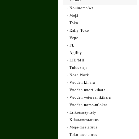
2009
Nou/nome/wt
Mejä
Toko
Rally-Toko
Vepe
Pk
Agility
LTE/MH
Tuloskirja
Nose Work
Vuoden kihara
Vuoden nuori kihara
Vuoden veteraanikihara
Vuoden nome-tulokas
Erikoisnäyttely
Kiharamestaruus
Mejä-mestaruus
Toko-mestaruus