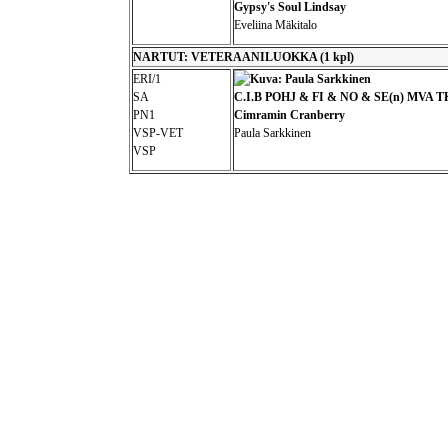
Gypsy's Soul Lindsay
Eveliina Mäkitalo
NARTUT: VETERAANILUOKKA (1 kpl)
ERI/1
SA
C.I.B POHJ & FI & NO & SE(n) MVA T
PN1
Cimramin Cranberry
VSP-VET
Paula Sarkkinen
VSP