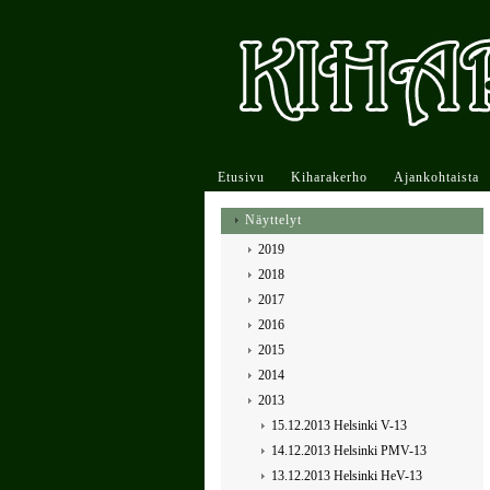
Etusivu
Kiharakerho
Ajankohtaista
Näyttelyt
2019
2018
2017
2016
2015
2014
2013
15.12.2013 Helsinki V-13
14.12.2013 Helsinki PMV-13
13.12.2013 Helsinki HeV-13