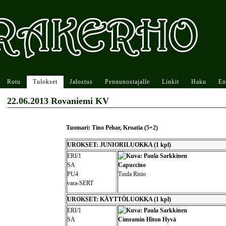
Rotu
Tulokset
Jalostus
Pennunostajalle
Linkit
Haku
En
22.06.2013 Rovaniemi KV
Tuomari: Tino Pehar, Kroatia (5+2)
UROKSET: JUNIORILUOKKA (1 kpl)
ERI/1
SA
Capuccino
PU4
Tuula Risto
vara-SERT
UROKSET: KÄYTTÖLUOKKA (1 kpl)
ERI/1
SA
Cimramin Hiton Hyvä