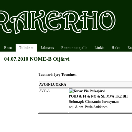
Rotu
Tulokset
Jalostus
Pennunostajalle
Linkit
Haku
En
04.07.2010 NOME-B Oijärvi
Tuomari: Jyry Tuominen
AVOINLUOKKA
AVO-3
POHJ & FI & NO & SE MVA TK2 BH
Softmaple Cimramin Jorneyman
ohj. & om. Paula Sarkkinen