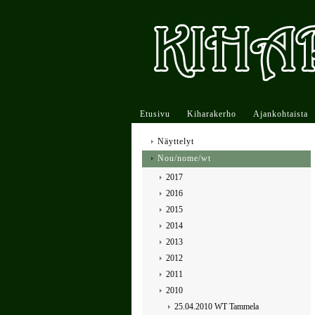
Etusivu
Kiharakerho
Ajankohtaista
Näyttelyt
Nou/nome/wt
2017
2016
2015
2014
2013
2012
2011
2010
25.04.2010 WT Tammela