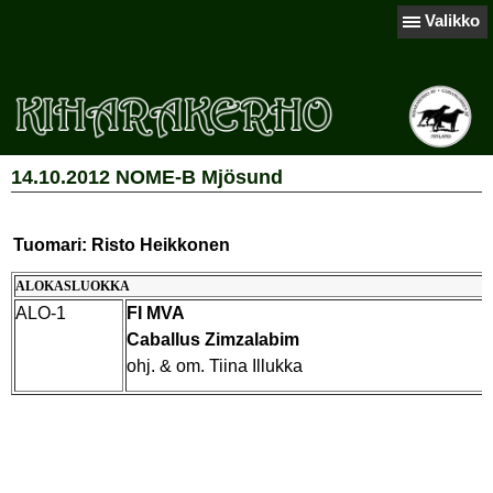
Valikko
14.10.2012 NOME-B Mjösund
Tuomari: Risto Heikkonen
ALOKASLUOKKA
ALO-1
FI MVA
Caballus Zimzalabim
ohj. & om. Tiina Illukka