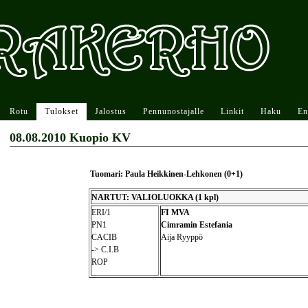
Rotu
Tulokset
Jalostus
Pennunostajalle
Linkit
Haku
En
08.08.2010 Kuopio KV
Tuomari: Paula Heikkinen-Lehkonen (0+1)
NARTUT: VALIOLUOKKA (1 kpl)
ERI/1
FI MVA
PN1
Cimramin Estefania
CACIB
Aija Ryyppö
-> C.I.B
ROP