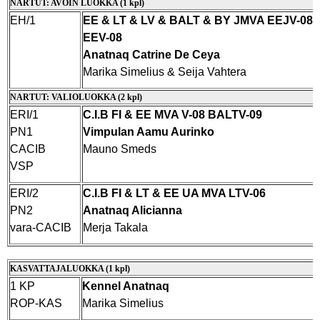
NARTUT: AVOIN LUOKKA (1 kpl)
EH/1
EE & LT & LV & BALT & BY JMVA EEJV-08
EEV-08
Anatnaq Catrine De Ceya
Marika Simelius & Seija Vahtera
NARTUT: VALIOLUOKKA (2 kpl)
ERI/1
C.I.B FI & EE MVA V-08 BALTV-09
PN1
Vimpulan Aamu Aurinko
CACIB
Mauno Smeds
VSP
ERI/2
C.I.B FI & LT & EE UA MVA LTV-06
PN2
Anatnaq Alicianna
vara-CACIB
Merja Takala
KASVATTAJALUOKKA (1 kpl)
1 KP
Kennel Anatnaq
ROP-KAS
Marika Simelius