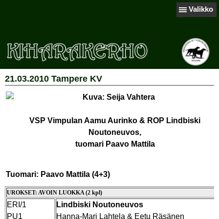
Valikko
21.03.2010 Tampere KV
VSP Vimpulan Aamu Aurinko & ROP Lindbiski
Noutoneuvos,
tuomari Paavo Mattila
Tuomari: Paavo Mattila (4+3)
UROKSET: AVOIN LUOKKA (2 kpl)
ERI/1
Lindbiski Noutoneuvos
PU1
Hanna-Mari Lahtela & Eetu Räsänen