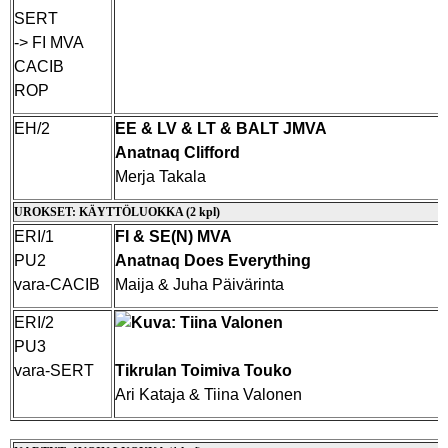
SERT
-> FI MVA
CACIB
ROP
EH/2
EE & LV & LT & BALT JMVA
Anatnaq Clifford
Merja Takala
UROKSET: KÄYTTÖLUOKKA (2 kpl)
ERI/1
FI & SE(N) MVA
PU2
Anatnaq Does Everything
vara-CACIB
Maija & Juha Päivärinta
ERI/2
PU3
vara-SERT
Tikrulan Toimiva Touko
Ari Kataja & Tiina Valonen