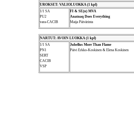
UROKSET: VALIOLUOKKA (1 kpl)
1/1 SA
FI & SE(n) MVA
PU2
Anatnaq Does Everything
vara-CACIB
Maija Päivärinta
NARTUT: AVOIN LUOKKA (1 kpl)
1/1 SA
Juhellus More Than Flame
PN1
Päivi Erkko-Koskinen & Elena Koskinen
SERT
CACIB
VSP