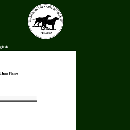
glish
 Than Flame