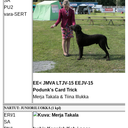
SA
PU2
vara-SERT
EE< JMVA LTJV-15 EEJV-15
Podunk's Card Trick
Merja Takala & Tiina Illukka
NARTUT: JUNIORILUOKKA (1 kpl)
ERI/1
SA