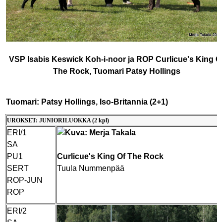
VSP Isabis Keswick Koh-i-noor ja ROP Curlicue's King O
The Rock, Tuomari Patsy Hollings
Tuomari: Patsy Hollings, Iso-Britannia (2+1)
UROKSET: JUNIORILUOKKA (2 kpl)
ERI/1
SA
PU1
Curlicue's King Of The Rock
SERT
Tuula Nummenpää
ROP-JUN
ROP
ERI/2