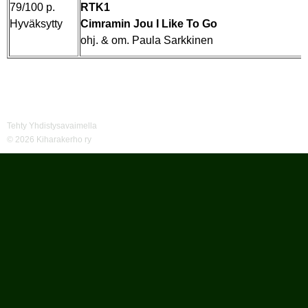
79/100 p.
RTK1
Hyväksytty
Cimramin Jou I Like To Go
ohj. & om. Paula Sarkkinen
Tehty Yhdistysavaimella
©
2026 Kiharakerho ry