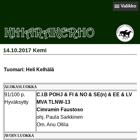
Valikko
14.10.2017 Kemi
Tuomari: Heli Kelhälä
ALOKASLUOKKA
91/100 p.
C.I.B POHJ & FI & NO & SE(n) & EE & LV
Hyväksytty
MVA TLNW-13
Cimramin Faustoso
ohj. Paula Sarkkinen
Om. Anu Ollila
AVOIN LUOKKA