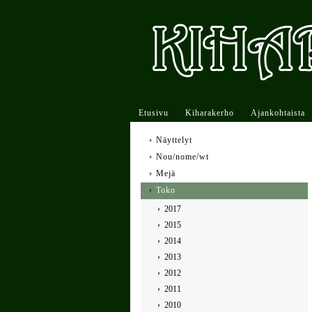
Etusivu
Kiharakerho
Ajankohtaista
Näyttelyt
Nou/nome/wt
Mejä
Toko
2017
2015
2014
2013
2012
2011
2010