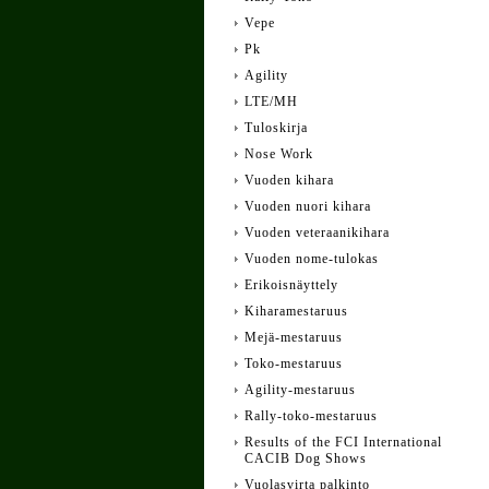
Vepe
Pk
Agility
LTE/MH
Tuloskirja
Nose Work
Vuoden kihara
Vuoden nuori kihara
Vuoden veteraanikihara
Vuoden nome-tulokas
Erikoisnäyttely
Kiharamestaruus
Mejä-mestaruus
Toko-mestaruus
Agility-mestaruus
Rally-toko-mestaruus
Results of the FCI International
CACIB Dog Shows
Vuolasvirta palkinto