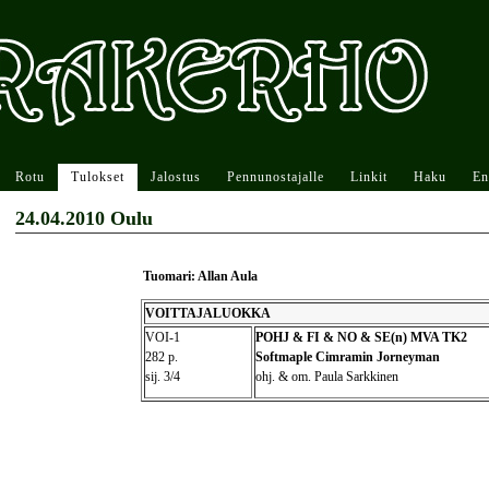
Rotu
Tulokset
Jalostus
Pennunostajalle
Linkit
Haku
En
24.04.2010 Oulu
Tuomari: Allan Aula
VOITTAJALUOKKA
VOI-1
POHJ & FI & NO & SE(n) MVA TK2
282 p.
Softmaple Cimramin Jorneyman
sij. 3/4
ohj. & om. Paula Sarkkinen