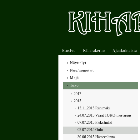
Etusivu
Kiharakerho
Ajankohtaista
Näyttelyt
Nou/nome/wt
Mejä
Toko
2017
2015
15.11.2015 Riihimäki
24.07.2015 Virrat TOKO-mestaruus
07.07.2015 Pieksämäki
02.07.2015 Oulu
30.06.2015 Hämeenlinna