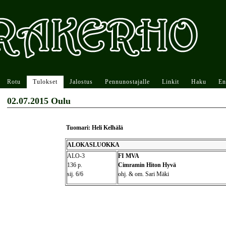
Rotu
Tulokset
Jalostus
Pennunostajalle
Linkit
Haku
En
02.07.2015 Oulu
Tuomari: Heli Kelhälä
ALOKASLUOKKA
ALO-3
FI MVA
136 p.
Cimramin Hiton Hyvä
sij. 6/6
ohj. & om. Sari Mäki