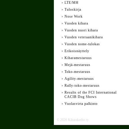
LTE/MH
Tuloskirja
Nose Work
Vuoden kihara
Vuoden nuori kihara
Vuoden veteraanikihara
Vuoden nome-tulokas
Erikoisnäyttely
Kiharamestaruus
Mejä-mestaruus
Toko-mestaruus
Agility-mestaruus
Rally-toko-mestaruus
Results of the FCI International
CACIB Dog Shows
Vuolasvirta palkinto
©
2026 Kiharakerho ry