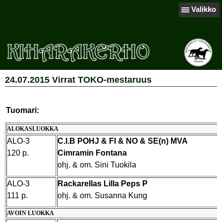
Valikko
24.07.2015 Virrat TOKO-mestaruus
Tuomari:
ALOKASLUOKKA
ALO-3
C.I.B POHJ & FI & NO & SE(n) MVA
120 p.
Cimramin Fontana
ohj. & om. Sini Tuokila
ALO-3
Rackarellas Lilla Peps P
111 p.
ohj. & om. Susanna Kung
AVOIN LUOKKA