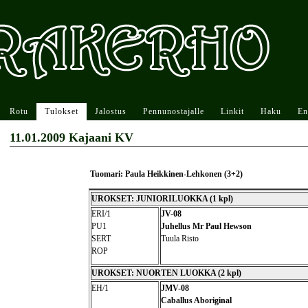
Rotu
Tulokset
Jalostus
Pennunostajalle
Linkit
Haku
En
11.01.2009 Kajaani KV
Tuomari: Paula Heikkinen-Lehkonen (3+2)
UROKSET: JUNIORILUOKKA (1 kpl)
ERI/1
JV-08
PU1
Juhellus Mr Paul Hewson
SERT
Tuula Risto
ROP
UROKSET: NUORTEN LUOKKA (2 kpl)
EH/1
JMV-08
Caballus Aboriginal