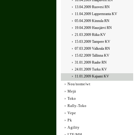
18.04.2009 Haapavesi RN
13.04.2009 Ruovesi RN
11.04.2009 Lappeenranta KV
05.04.2009 Kinnula RN
19.04.2009 Hausjärvi RN
21.03.2009 Riika KV
15.03.2009 Tampere KV
07.03.2009 Valkeala RN
15.02.2009 Tallinna KV
31.01.2009 Raahe RN
24.01.2009 Turku KV
11.01.2009 Kajaani KV
Nou/nome/wt
Mejä
Toko
Rally-Toko
Vepe
Pk
Agility
LTE/MH