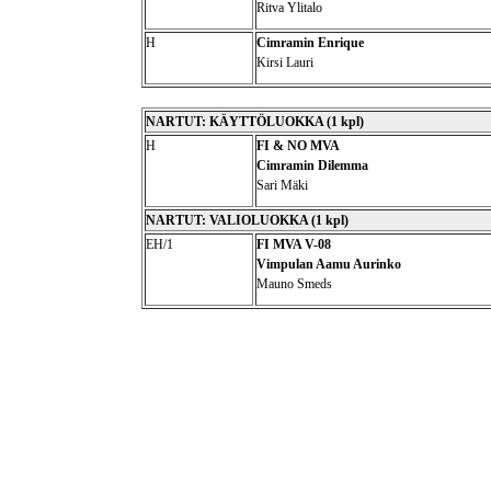
Ritva Ylitalo
H
Cimramin Enrique
Kirsi Lauri
NARTUT: KÄYTTÖLUOKKA (1 kpl)
H
FI & NO MVA
Cimramin Dilemma
Sari Mäki
NARTUT: VALIOLUOKKA (1 kpl)
EH/1
FI MVA V-08
Vimpulan Aamu Aurinko
Mauno Smeds