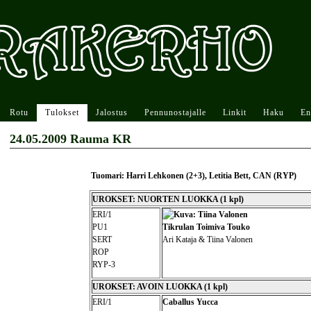
Rotu
Tulokset
Jalostus
Pennunostajalle
Linkit
Haku
En
24.05.2009 Rauma KR
Tuomari: Harri Lehkonen (2+3), Letitia Bett, CAN (RYP)
UROKSET: NUORTEN LUOKKA (1 kpl)
ERI/1
PU1
Tikrulan Toimiva Touko
SERT
Ari Kataja & Tiina Valonen
ROP
RYP-3
UROKSET: AVOIN LUOKKA (1 kpl)
ERI/1
Caballus Yucca