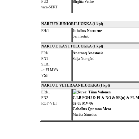
PU2
Birgitta Venhe
vara-SERT
NARTUT: JUNIORILUOKKA (1 kpl)
EH/1
Juhellus Nocturne
Sari Isotalo
NARTUT: KÄYTTÖLUOKKA (1 kpl)
ERI/1
Anatnaq Anastasia
PN1
Seija Norrgård
SERT
-> FI MVA
VSP
NARTUT: VETERAANILUOKKA (1 kpl)
ERI/1
PN2
C.I.B POHJ & FI & NO & SE(n) & PL 
ROP-VET
02-05 MV-06
Caballus Qantana Mera
Marika Simelius