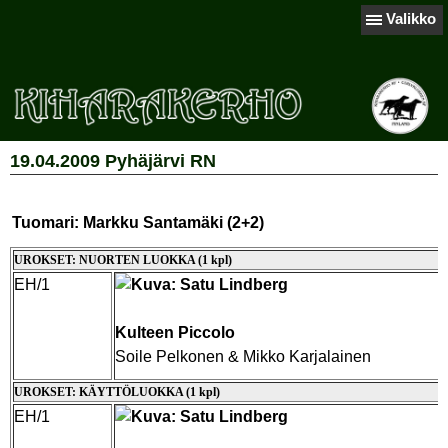
Valikko
19.04.2009 Pyhäjärvi RN
Tuomari: Markku Santamäki (2+2)
UROKSET: NUORTEN LUOKKA (1 kpl)
EH/1
Kulteen Piccolo
Soile Pelkonen & Mikko Karjalainen
UROKSET: KÄYTTÖLUOKKA (1 kpl)
EH/1