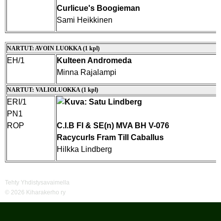
Curlicue's Boogieman
Sami Heikkinen
NARTUT: AVOIN LUOKKA (1 kpl)
EH/1
Kulteen Andromeda
Minna Rajalampi
NARTUT: VALIOLUOKKA (1 kpl)
ERI/1
PN1
ROP
C.I.B FI & SE(n) MVA BH V-076
Racycurls Fram Till Caballus
Hilkka Lindberg
Tehty Yhdistysavaimella
©
2026 Kiharakerho ry