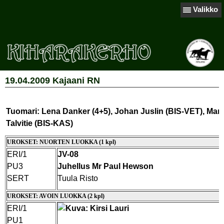
Valikko
19.04.2009 Kajaani RN
Tuomari: Lena Danker (4+5), Johan Juslin (BIS-VET), Marj
Talvitie (BIS-KAS)
UROKSET: NUORTEN LUOKKA (1 kpl)
ERI/1
JV-08
PU3
Juhellus Mr Paul Hewson
SERT
Tuula Risto
UROKSET: AVOIN LUOKKA (2 kpl)
ERI/1
PU1