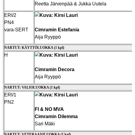
Reetta Järvenpää & Jukka Uutela
ERI/2
PN4
vara-SERT
Cimramin Estefania
Aija Ryyppö
NARTUT: KÄYTTÖLUOKKA (1 kpl)
H
Cimramin Decora
Aija Ryyppö
NARTUT: VALIOLUOKKA (1 kpl)
ERI/1
PN2
FI & NO MVA
Cimramin Dilemma
Sari Mäki
NARTUT: VETERAANILUOKKA (1 kpl)