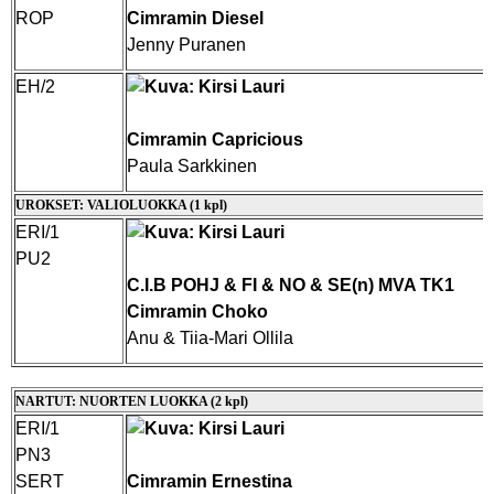
ROP
Cimramin Diesel
Jenny Puranen
EH/2
Cimramin Capricious
Paula Sarkkinen
UROKSET: VALIOLUOKKA (1 kpl)
ERI/1
PU2
C.I.B POHJ & FI & NO & SE(n) MVA TK1
Cimramin Choko
Anu & Tiia-Mari Ollila
NARTUT: NUORTEN LUOKKA (2 kpl)
ERI/1
PN3
SERT
Cimramin Ernestina