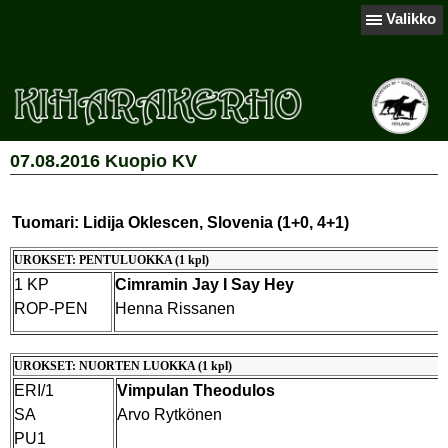
Valikko
07.08.2016 Kuopio KV
Tuomari: Lidija Oklescen, Slovenia (1+0, 4+1)
UROKSET: PENTULUOKKA (1 kpl)
1 KP
Cimramin Jay I Say Hey
ROP-PEN
Henna Rissanen
UROKSET: NUORTEN LUOKKA (1 kpl)
ERI/1
Vimpulan Theodulos
SA
Arvo Rytkönen
PU1