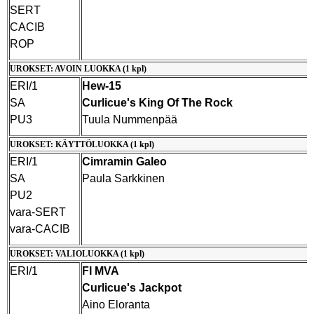
SERT
CACIB
ROP
UROKSET: AVOIN LUOKKA (1 kpl)
ERI/1
Hew-15
SA
Curlicue's King Of The Rock
PU3
Tuula Nummenpää
UROKSET: KÄYTTÖLUOKKA (1 kpl)
ERI/1
Cimramin Galeo
SA
Paula Sarkkinen
PU2
vara-SERT
vara-CACIB
UROKSET: VALIOLUOKKA (1 kpl)
ERI/1
FI MVA
Curlicue's Jackpot
Aino Eloranta