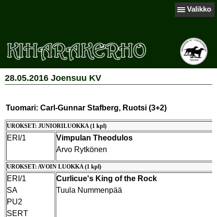
Valikko
28.05.2016 Joensuu KV
Tuomari: Carl-Gunnar Stafberg, Ruotsi (3+2)
UROKSET: JUNIORILUOKKA (1 kpl)
ERI/1
Vimpulan Theodulos
Arvo Rytkönen
UROKSET: AVOIN LUOKKA (1 kpl)
ERI/1
Curlicue's King of the Rock
SA
Tuula Nummenpää
PU2
SERT