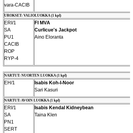
vara-CACIB
UROKSET: VALIOLUOKKA (1 kpl)
ERI/1
FI MVA
SA
Curlicue's Jackpot
PU1
Aino Eloranta
CACIB
ROP
RYP-4
NARTUT: NUORTEN LUOKKA (1 kpl)
EH/1
Isabis Koh-I-Noor
Sari Kasuri
NARTUT: AVOIN LUOKKA (1 kpl)
ERI/1
Isabis Kendal Kidneybean
SA
Taina Klen
PN1
SERT