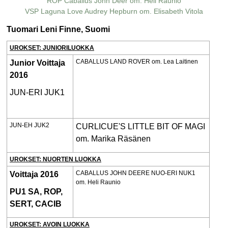
ROP Caballus John Deer om. Heli Raunio
VSP Laguna Love Audrey Hepburn om. Elisabeth Vitola
Tuomari Leni Finne, Suomi
UROKSET:
JUNIORILUOKKA
CABALLUS LAND ROVER om. Lea Laitinen
Junior Voittaja
2016
JUN-ERI JUK1
JUN-EH JUK2
CURLICUE'S LITTLE BIT OF MAGI
om. Marika Räsänen
UROKSET: NUORTEN LUOKKA
CABALLUS JOHN DEERE NUO-ERI NUK1
Voittaja 2016
om. Heli Raunio
PU1 SA, ROP,
SERT, CACIB
UROKSET:
AVOIN LUOKKA