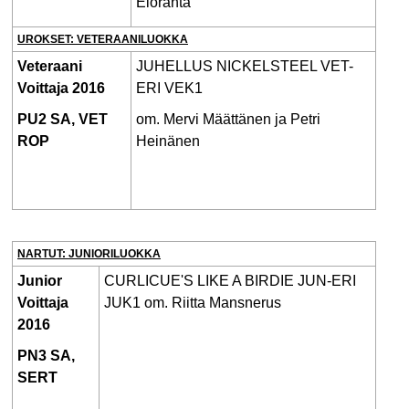
Eloranta
UROKSET: VETERAANILUOKKA
Veteraani
JUHELLUS NICKELSTEEL VET-
Voittaja 2016
ERI VEK1
PU2 SA,
VET
om. Mervi Määttänen ja Petri
ROP
Heinänen
NARTUT: JUNIORILUOKKA
Junior
CURLICUE'S LIKE A BIRDIE JUN-ERI
Voittaja
JUK1 om. Riitta Mansnerus
2016
PN3 SA,
SERT