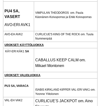
PU4 SA,
VIMPULAN THEODOROS om. Paula
VASERT
Käsnänen-Koivuporras ja Erkki Koivuporras
AVO-ERI AVK1
AVO-EH AVK2
CURLICUE'S KING OF THE ROCK om. Tuula
Nummenpää
UROKSET:
KÄYTTÖLUOKKA
KÄY-ERI KÄK1
SA
CABALLUS KEEP CALM om.
Mikael Montonen
UROKSET:
VALIOLUOKKA
PU3 SA, VARACA
ISABIS KIRKLAND KIPPER VAL-ERI VAK1 om.
Yvonne Ylitolonen
VAL-EH VAK2
CURLICUE'S JACKPOT om. Aino