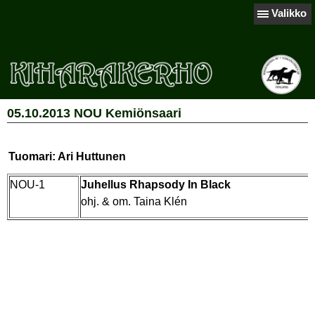
Valikko
05.10.2013 NOU Kemiönsaari
Tuomari: Ari Huttunen
NOU-1
Juhellus Rhapsody In Black
ohj. & om. Taina Klén