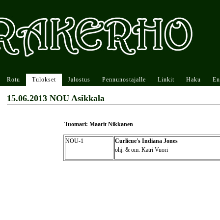
Rotu
Tulokset
Jalostus
Pennunostajalle
Linkit
Haku
En
15.06.2013 NOU Asikkala
Tuomari: Maarit Nikkanen
NOU-1
Curlicue's Indiana Jones
ohj. & om. Katri Vuori