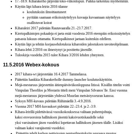
17.-18.9. Kiharakerho järjestää toko-viikonlopun. Paikka tarkentuu myöhemmin.
Käytiin läpi kihara-leirin 2016 tilanne
koulutuksiin ilmoittautuneet
pyritään saamaan erikoisnäyttelyyn kuvaaja kuvaamaan näyttelyyn
osallistuvat koirat
Kiharaleiri 2017 pidetään Rautavaaralla 21.-23.7.2017.
Kiertopalkintojen pokaaleja ei jaeta enää vuodesta 2016 eteenpäin erikoisnäyttelyn
patsasta lukuun ottamatta. Kiertopalkinnot jaetaan kuitenkin edelleen.
Käytiin läpi ja tehtiin korjausehdotuksia kiharoiden jalostuksen tavoiteohjelmaan.
Kihara-lehti 2/2016 on ilmestynyt ja postitettu jäsenille.
Tuloskirja vuodelta 2015 tulee Kihara 3/2016 lehden yhteyteen.
11.5.2016 Webex-kokous
2017 kihara-wt järjestetään 16.4.2017 Tammelassa.
Päätettiin hankkia Kiharakerholle dummy-launcher koulutuskäyttöön.
Mejä-mestaruus järjestettiin äitienpäiväviikonloppuna Iitissä. Kisällin tittelin voitti
Vimpulan Theofilos ja Mestarin titteli meni Vimpulan Silvanos`lle. Ensi vuonna
mejä-mestaruus järjestetään yhdessä Muurlan metsästysseuran kanssa.
Syksyn MH-kuvaus pidetään Riihimäellä 3.-4.9.2016.
Vuonna 2017 MH-kuvaukset pidetään 22.-23.4. ja 2.-3.9.
Kihara-leirillä pidettävässä vuosikokouksessa valitaan puheenjohtaja,
kaksi erovuoroista hallituksen jäsentä kaksivuotiskaudelle sekä
yksi varsinainen jäsen vuodeksi lopettavan hallituksen jäsenen tilalle. Lisäksi
valitaan kaksi varajäsentä vuodeksi.
Päätettiin tehdä kerhon nettisivujen pentueilmoituksiin seuraava muutos