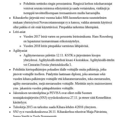
Pohdittiin nettitoko-ringin perustamista. Ringissä kerhon tokoharrastajat
voisivat seurata toistensa edistymistä ja saada vertaistukea, vinkkejä ja
tsemppiä tavoitteellisempaan treenaamiseen muilta harrastajilta.
Kiharakerho järjestää ensi vuonna kaksi MH-luonnekuvausta suunnitelmien
mukaan yhteistyössä Novascotiannoutajat ry:n kanssa, vaikka aiemmin käytössä
ollut paikka ei ole enää käytettävissä. Pitopaikka tarkentuu lähempänä.
Leiri-asiat
Vuoden 2017 leiriä varten on perustettu leiritoimikunta. Hans Rosenberg
on lupautunut tuomaroimaan erikoisnäyttelyn.
Vuoden 2018 leirin pitopaikka varmistuu lähipäivinä.
Agilityasiat
Agilitymestaruus pidettiin 12.11. KSTK:n järjestämien kisojen
yhteydessä. Agilitykisälli-tittelistä kisasi 4 koirakkoa. Agilitykisälli-tittelin
vei Cimrarim Fresita yhteistuloksella 5.
Pohdittiin kiertopalkintojen pokaalien tilalle voittajille muita palkintoja, jotka
jäisivät voittajille itselleen. Päädyttiin laatimaan diplomi, joka annetaan sekä
vuoden kihara-palkintojen voittajille että kiharamestaruuden, toko-mestaruuden,
agility-mestaruuden, mejä-mestaruuden voittajille. Mietittiin myös muistoesineen
yms. jakamista vuoden päätapahtumien voittajille.
Jalostuksen tavoiteohjelma ja PEVISA ovat olleet esillä Suomen
noutajakoirajärjestön (SNJ) syyskokouksessa 27.11. ja etenee siitä Kennelliiton
käsittelyyn.
Tuloskirja 2015 on tarkoitus saada Kihara-lehden 4/2016 yhteyteen.
SNJ ry:n vuosikokouksessa 26.11. Kiharakerhoa edustivat Maija Päivärinta,
Sanna Sierilä ja Tuula Nummenpää.