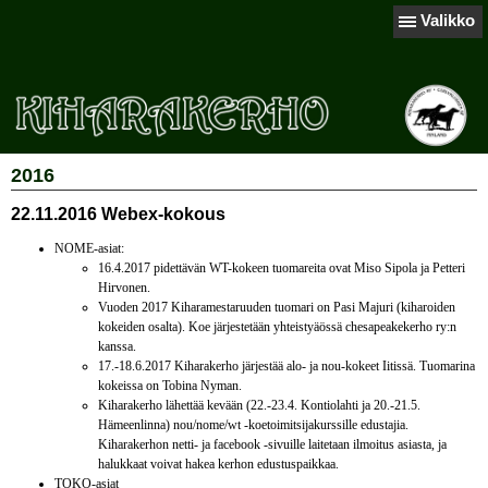
Valikko
2016
22.11.2016 Webex-kokous
NOME-asiat:
16.4.2017 pidettävän WT-kokeen tuomareita ovat Miso Sipola ja Petteri
Hirvonen.
Vuoden 2017 Kiharamestaruuden tuomari on Pasi Majuri (kiharoiden
kokeiden osalta). Koe järjestetään yhteistyäössä chesapeakekerho ry:n
kanssa.
17.-18.6.2017 Kiharakerho järjestää alo- ja nou-kokeet Iitissä. Tuomarina
kokeissa on Tobina Nyman.
Kiharakerho lähettää kevään (22.-23.4. Kontiolahti ja 20.-21.5.
Hämeenlinna) nou/nome/wt -koetoimitsijakurssille edustajia.
Kiharakerhon netti- ja facebook -sivuille laitetaan ilmoitus asiasta, ja
halukkaat voivat hakea kerhon edustuspaikkaa.
TOKO-asiat