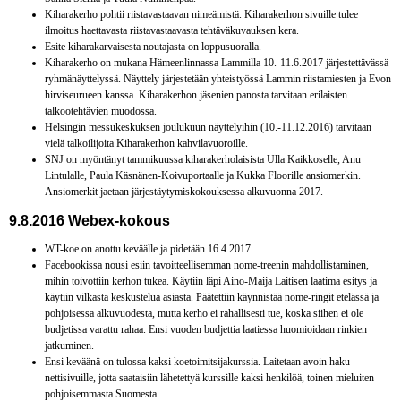
Kiharakerho pohtii riistavastaavan nimeämistä. Kiharakerhon sivuille tulee
ilmoitus haettavasta riistavastaavasta tehtäväkuvauksen kera.
Esite kiharakarvaisesta noutajasta on loppusuoralla.
Kiharakerho on mukana Hämeenlinnassa Lammilla 10.-11.6.2017 järjestettävässä
ryhmänäyttelyssä. Näyttely järjestetään yhteistyössä Lammin riistamiesten ja Evon
hirviseurueen kanssa. Kiharakerhon jäsenien panosta tarvitaan erilaisten
talkootehtävien muodossa.
Helsingin messukeskuksen joulukuun näyttelyihin (10.-11.12.2016) tarvitaan
vielä talkoilijoita Kiharakerhon kahvilavuoroille.
SNJ on myöntänyt tammikuussa kiharakerholaisista Ulla Kaikkoselle, Anu
Lintulalle, Paula Käsnänen-Koivuportaalle ja Kukka Floorille ansiomerkin.
Ansiomerkit jaetaan järjestäytymiskokouksessa alkuvuonna 2017.
9.8.2016 Webex-kokous
WT-koe on anottu keväälle ja pidetään 16.4.2017.
Facebookissa nousi esiin tavoitteellisemman nome-treenin mahdollistaminen,
mihin toivottiin kerhon tukea. Käytiin läpi Aino-Maija Laitisen laatima esitys ja
käytiin vilkasta keskustelua asiasta. Päätettiin käynnistää nome-ringit etelässä ja
pohjoisessa alkuvuodesta, mutta kerho ei rahallisesti tue, koska siihen ei ole
budjetissa varattu rahaa. Ensi vuoden budjettia laatiessa huomioidaan rinkien
jatkuminen.
Ensi keväänä on tulossa kaksi koetoimitsijakurssia. Laitetaan avoin haku
nettisivuille, jotta saataisiin lähetettyä kurssille kaksi henkilöä, toinen mieluiten
pohjoisemmasta Suomesta.