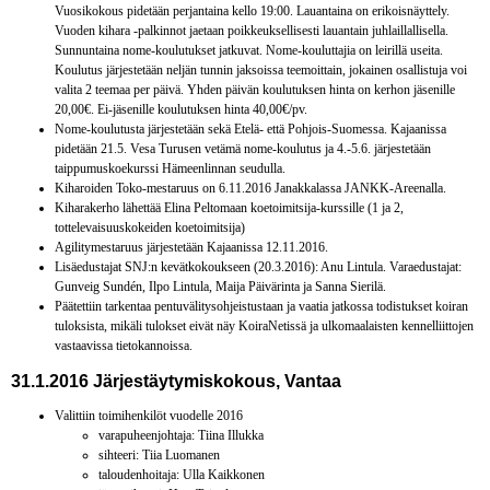
Vuosikokous pidetään perjantaina kello 19:00. Lauantaina on erikoisnäyttely.
Vuoden kihara -palkinnot jaetaan poikkeuksellisesti lauantain juhlaillallisella.
Sunnuntaina nome-koulutukset jatkuvat. Nome-kouluttajia on leirillä useita.
Koulutus järjestetään neljän tunnin jaksoissa teemoittain, jokainen osallistuja voi
valita 2 teemaa per päivä. Yhden päivän koulutuksen hinta on kerhon jäsenille
20,00€. Ei-jäsenille koulutuksen hinta 40,00€/pv.
Nome-koulutusta järjestetään sekä Etelä- että Pohjois-Suomessa. Kajaanissa
pidetään 21.5. Vesa Turusen vetämä nome-koulutus ja 4.-5.6. järjestetään
taippumuskoekurssi Hämeenlinnan seudulla.
Kiharoiden Toko-mestaruus on 6.11.2016 Janakkalassa JANKK-Areenalla.
Kiharakerho lähettää Elina Peltomaan koetoimitsija-kurssille (1 ja 2,
tottelevaisuuskokeiden koetoimitsija)
Agilitymestaruus järjestetään Kajaanissa 12.11.2016.
Lisäedustajat SNJ:n kevätkokoukseen (20.3.2016): Anu Lintula. Varaedustajat:
Gunveig Sundén, Ilpo Lintula, Maija Päivärinta ja Sanna Sierilä.
Päätettiin tarkentaa pentuvälitysohjeistustaan ja vaatia jatkossa todistukset koiran
tuloksista, mikäli tulokset eivät näy KoiraNetissä ja ulkomaalaisten kennelliittojen
vastaavissa tietokannoissa.
31.1.2016 Järjestäytymiskokous, Vantaa
Valittiin toimihenkilöt vuodelle 2016
varapuheenjohtaja: Tiina Illukka
sihteeri: Tiia Luomanen
taloudenhoitaja: Ulla Kaikkonen