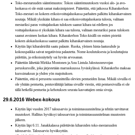
Toko-mestaruuden sääntömuutos: Tokon sääntömuutoksen vuoksi alo- ja avo-
luokassa ei ole enää samat maksimipisteet. Päätettiin, että jatkossa Kiharakerhon
Toko-mestari on kokeen erikoisvoittajaluokassa parhaiten palkittu kiharakarvainen
noutaja. Mikäli yksikään kihara ei saa erikoisvoittajaluokasta tulosta, valitaan
mestariksi paras voittajaluokan tuloksen saanut kihara tai edelleen jos
voittajaluokassa ei yksikään kihara saa tulosta, valitaan mestariksi paras tuloksen
saanut avoimen luokan kihara. Kiharakerhon Toko-kisälli on eniten pisteitä
kokeen alokasluokassa saanut palkittu kiharakarvainen noutaja.
Käytiin läpi kiharaleiriltä saatu palaute. Ruoka, yleinen hinta-laatusuhde ja
kokouspaikka saivat negatiivista palautetta. Nome-koulutuksesta ja kouluttajista
pidettiin, ja erikoisnäyttely sai hyvän arvosanan.
Päätettiin lähettää Mirkka Montonen ja Anu Lintula Jalostusneuvojan
peruskurssille, joka järjestetään marraskuussa Jyväskylässä. Kiharakerho maksaa
kurssimaksun ja yhden yön majoituksen.
Päätettiin, että ei perusteta suunnitteilla olevien pentueiden listaa. Mikäli sivuilla ei
ole yhtään pentuetta, pentuvälittäjä laittaa sivuille viestin, että pentuesivuilla ei ole
tällä hetkellä pentueita ja kehotuksen seurata kasvattajien omia sivuja.
29.6.2016 Webex-kokous
Käytiin läpi vuoden 2017 talousarvio ja toimintasuunnitelma ja tehtiin tarvittavat
muutokset. Hallitus hyväksyi talousarvion ja toimintasuunnitelman muutosten
jälkeen.
Käytiin läpi 6.11. Janakkalassa pidettävän kiharoiden toko-mestaruuden
talousarvio. Talousarvio hyväksyttiin.