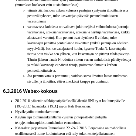
(muutokset koskevat vain uusia ilmoituksia):
viimeistään kahden viikon kuluessa pentujen syntymän ilmoittamisesta
pentuvälitykseen, tulee kasvattajan päivittää pentueilmoitukseen
varaustilanne
varattavissa-kohdasta on valittava jokin neljästä vaihtoehdosta (narttuja
varattavissa, uroksia varattavissa, uroksia ja narttuja varattavissa, kaikki
alustavasti varattu). Kun pennut ovat täyttäneet 8 viikkoa, tulee
kasvattajan päivittää pentutilanne viikoittain (mikäli pentuja on edelleen
myytävänä). Jos kasvattajasta ei kuulu, kyselee Tuula N. kasvattajalta
tietoja noin viikko sen jälkeen, kun kasvattajan on pitänyt tehdä päivitys.
Tämän jälkeen Tuula N. odottaa viikon verran mahdollisia päivitystietoja
ja mikäli kasvattaja ei päivitä tietoja, poistetaan ilmoitus kerhon
pentueilmoituksista.
Jos pennun varaus peruuntuu, voidaan sama ilmoitus laittaa uudestaan
sivuille, ja ilmoittaa, että esimerkiksi kauppa peruuntunut.
6.3.2016 Webex-kokous
26.2.2016 päätettiin sähköpostipäätöksellä lähettää SNJ ry:n koulutuspäiville
(19.–20.3.) lauantaiksi (19.3.) myös Kati Heiskanen.
Hyväksyttiin toimintakertomus.
Käytiin läpi toiminnankehittämiskyselyn johtopäätösten pohjalta
tehtyjen toimenpidesuunnitelmien eteneminen.
Kiharaleiri järjestetään Tammelassa 22.-24.7.2016. Perjantaina on mahdollista
osallistua sekä nome-koulutukseen että rally-tokon esittelytilaisuuteen.