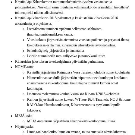
Käytiin läpi Kiharakerhon toiminnankehittämiskyselyn vastaukset ja
johtopäätökset. Nostettiin esiin muutama kehittämiskohde ja mietittiin tavoitteita/
toimenpiteitä niiden edistämiseksi.
Käytiin läpi kiharaleirin 2015 palautteet ja keskusteltiin kiharaleirin 2016
aikataulusta ja ohjelmasta.
Lieri-ilmottautuminen tapahtuu pelkästään sähköisen
ilmoittautumislomakkeen kautta.
Vuosikokous järjestetään aiemmista vuosista poiketen jo perjantai-iltana,
kokouksessa esillä mm. kiharoiden jalostuksen tavoiteohjelma.
Erikoisnäyttely järjestetään jo lauantaina.
Leirille suunnitteilla mm. rally-toko ja nome-koulutusta.
Kiharoiden jalostuksen tavoiteohjelmaa päivitetään parhaillaan.
NOME-asiat
Keväällä järjestetään Kainuussa Vesa Turusen johdolla nome-koulutusta.
Hämeenlinnan seudulla järjestetään taipumuskoeviikonloppu kesäkuun
ensimmäisenä viikonloppuna, kouluttajina toimivat kerhon omat
kouluttajat.
Lisätietoa molemmista koulutuksista saa Kihara 1/2016 -lehdestä.
Kerhon järjestämät nome-kokeet: WT-koe 16.4. Tammela, NOU & nome-
b ALO-koe Hattula toukokuu, Kiharamestaruus syyskuun lopulla
Inkoossa.
MEJÄ-asiat
MEJÄ-mestaruus järjestetään äitienpäiväviikonloppuna Iitissä.
Näyttelyasiat
Limingan handlerikoulutus on täynnä, mutta etusijalla olevia kiharoita