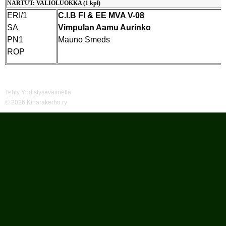
NARTUT: VALIOLUOKKA (1 kpl)
ERI/1
C.I.B FI & EE MVA V-08
SA
Vimpulan Aamu Aurinko
PN1
Mauno Smeds
ROP
Tehty Yhdistysavaimella
©
2026 Kiharakerho ry