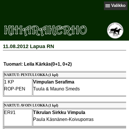
Valikko
11.08.2012 Lapua RN
Tuomari: Leila Kärkäs(0+1, 0+2)
NARTUT: PENTULUOKKA (1 kpl)
1 KP
Vimpulan Serafima
ROP-PEN
Tuula & Mauno Smeds
NARTUT: AVOIN LUOKKA (1 kpl)
ERI/1
Tikrulan Sirkku Vimpula
Paula Käsnänen-Koivuporras