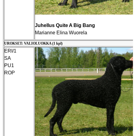
Juhellus Quite A Big Bang
Marianne Elina Wuorela
UROKSET: VALIOLUOKKA (1 kpl)
ERI/1
SA
PU1
ROP