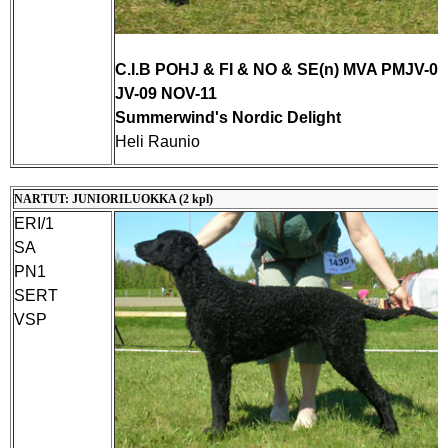
C.I.B POHJ & FI & NO & SE(n) MVA PMJV-09
JV-09 NOV-11
Summerwind's Nordic Delight
Heli Raunio
NARTUT: JUNIORILUOKKA (2 kpl)
ERI/1
SA
PN1
SERT
VSP