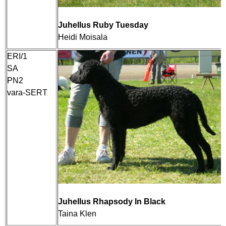
Juhellus Ruby Tuesday
Heidi Moisala
ERI/1
SA
PN2
vara-SERT
Juhellus Rhapsody In Black
Taina Klen