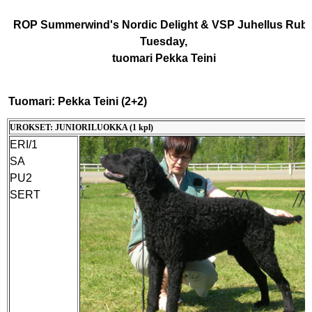
ROP Summerwind's Nordic Delight & VSP Juhellus Rub
Tuesday,
tuomari Pekka Teini
Tuomari: Pekka Teini (2+2)
UROKSET: JUNIORILUOKKA (1 kpl)
ERI/1
SA
PU2
SERT